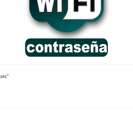
oes
”