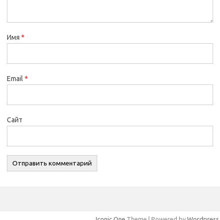
Имя
*
Email
*
Сайт
Iconic One
Theme | Powered by
Wordpress