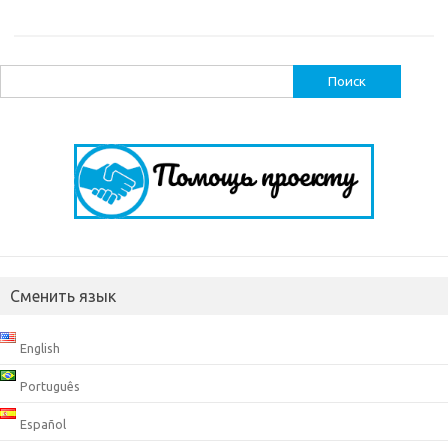
Найти:
Сменить язык
English
Português
Español