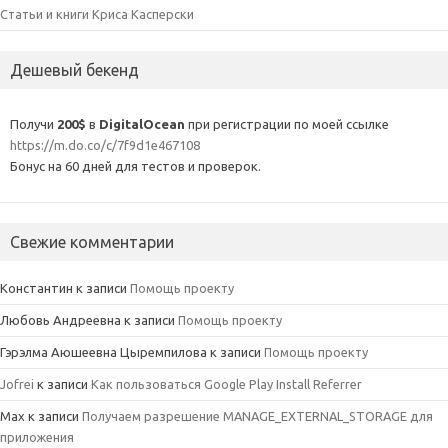
Статьи и книги Криса Касперски
Дешевый бекенд
Получи
200$
в
DigitalOcean
при регистрации по моей ссылке
https://m.do.co/c/7f9d1e467108
Бонус на 60 дней для тестов и проверок.
Свежие комментарии
Константин
к записи
Помощь проекту
Любовь Андреевна
к записи
Помощь проекту
Гэрэлма Аюшеевна Цыремпилова
к записи
Помощь проекту
Jofrei
к записи
Как пользоваться Google Play Install Referrer
Max
к записи
Получаем разрешение MANAGE_EXTERNAL_STORAGE для
приложения