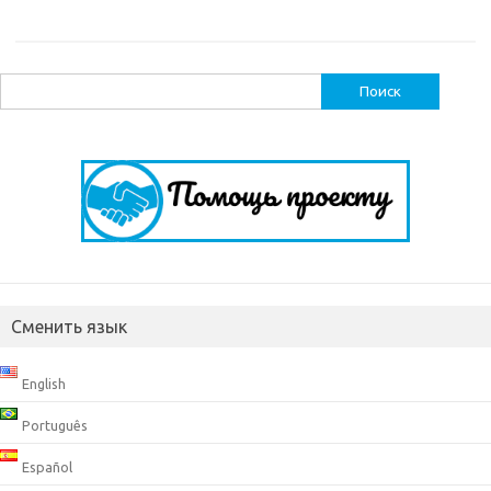
Найти:
Сменить язык
English
Português
Español