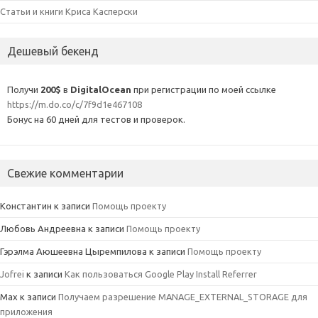
Статьи и книги Криса Касперски
Дешевый бекенд
Получи
200$
в
DigitalOcean
при регистрации по моей ссылке
https://m.do.co/c/7f9d1e467108
Бонус на 60 дней для тестов и проверок.
Свежие комментарии
Константин
к записи
Помощь проекту
Любовь Андреевна
к записи
Помощь проекту
Гэрэлма Аюшеевна Цыремпилова
к записи
Помощь проекту
Jofrei
к записи
Как пользоваться Google Play Install Referrer
Max
к записи
Получаем разрешение MANAGE_EXTERNAL_STORAGE для
приложения