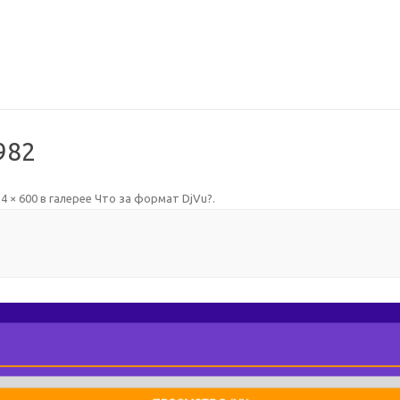
982
4 × 600
в галерее
Что за формат DjVu?
.