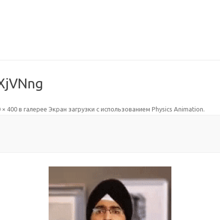
XjVNng
 × 400
в галерее
Экран загрузки с использованием Physics Animation
.