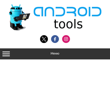
Перейти
к
содержимому
Меню