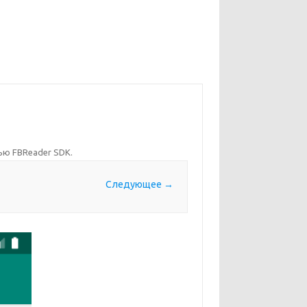
щью FBReader SDK
.
Следующее →