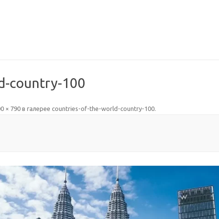
ld-country-100
0 × 790
в галерее
countries-of-the-world-country-100
.