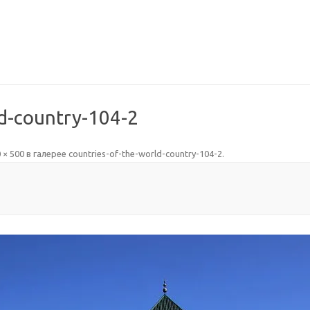
ld-country-104-2
 × 500
в галерее
countries-of-the-world-country-104-2
.