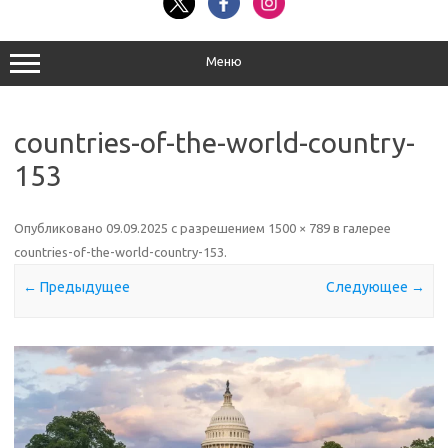
Меню
countries-of-the-world-country-
153
Опубликовано
09.09.2025
с разрешением
1500 × 789
в галерее
countries-of-the-world-country-153
.
← Предыдущее
Следующее →