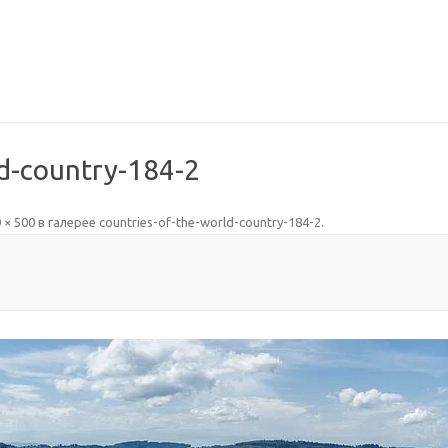
ld-country-184-2
 × 500
в галерее
countries-of-the-world-country-184-2
.