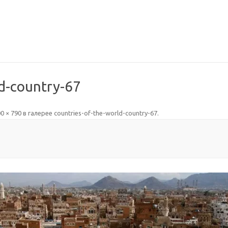
ld-country-67
0 × 790
в галерее
countries-of-the-world-country-67
.