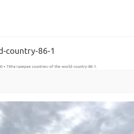
ld-country-86-1
0 × 749
в галерее
countries-of-the-world-country-86-1
.