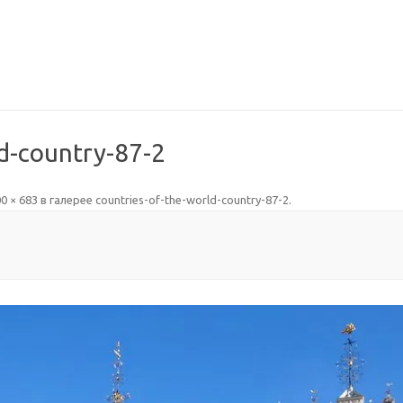
ld-country-87-2
0 × 683
в галерее
countries-of-the-world-country-87-2
.