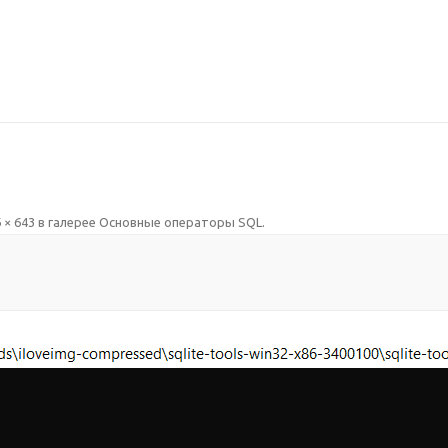
 × 643
в галерее
Основные операторы SQL
.