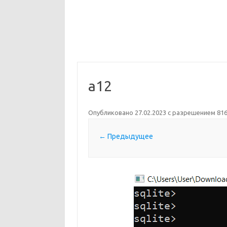
a12
Опубликовано
27.02.2023
с разрешением
816
← Предыдущее