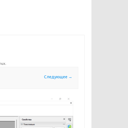
nux
.
Следующее →