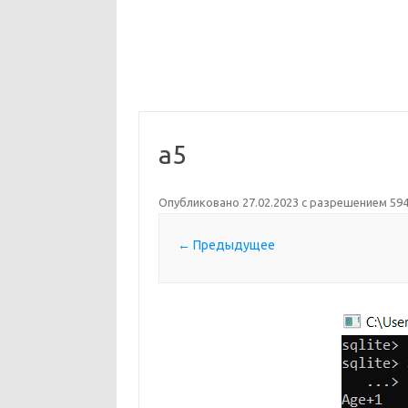
a5
Опубликовано
27.02.2023
с разрешением
594
← Предыдущее