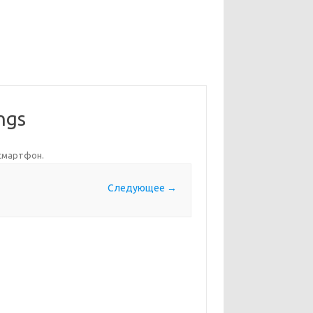
ngs
 смартфон
.
Следующее →