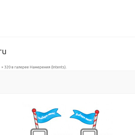
ru
 × 320
в галерее
Намерения (Intents)
.