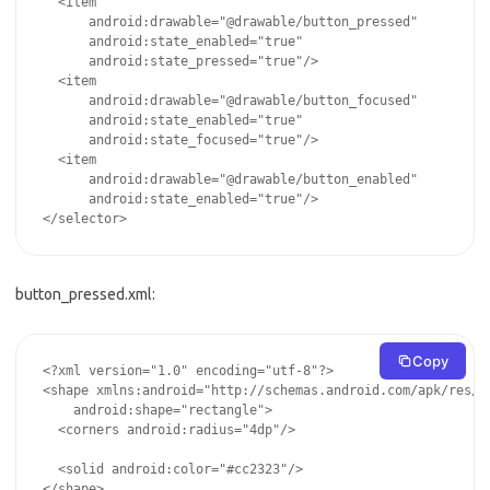
  <item

      android:drawable="@drawable/button_pressed"

      android:state_enabled="true"

      android:state_pressed="true"/>

  <item

      android:drawable="@drawable/button_focused"

      android:state_enabled="true"

      android:state_focused="true"/>

  <item

      android:drawable="@drawable/button_enabled"

      android:state_enabled="true"/>

</selector>
button_pressed.xml:
Copy
<?xml version="1.0" encoding="utf-8"?>

<shape xmlns:android="http://schemas.android.com/apk/res/an
    android:shape="rectangle">

  <corners android:radius="4dp"/>

  <solid android:color="#cc2323"/>

</shape>