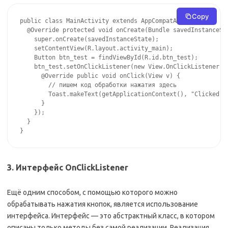
Copy
public class MainActivity extends AppCompatActivity {

  @Override protected void onCreate(Bundle savedInstanceSta
    super.onCreate(savedInstanceState);

    setContentView(R.layout.activity_main);

    Button btn_test = findViewById(R.id.btn_test);

    btn_test.setOnClickListener(new View.OnClickListener() 
      @Override public void onClick(View v) {

        // пишем код обработки нажатия здесь

        Toast.makeText(getApplicationContext(), "Clicked", 
      }

    });

  }

}
3. Интерфейс OnClickListener
Ещё одним способом, с помощью которого можно
обрабатывать нажатия кнопок, является использование
интерфейса. Интерфейс — это абстрактный класс, в котором
описаны только методы без самой реализации. Реализация