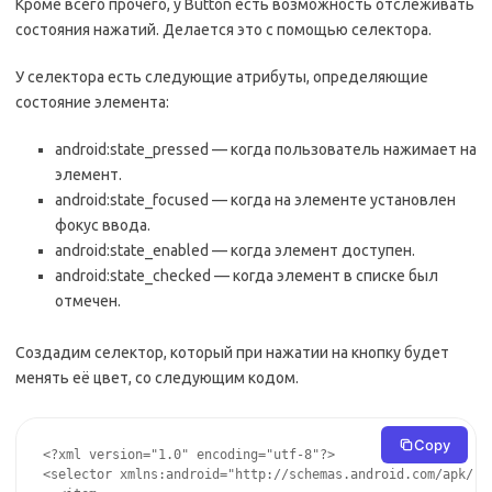
Кроме всего прочего, у Button есть возможность отслеживать
состояния нажатий. Делается это с помощью селектора.
У селектора есть следующие атрибуты, определяющие
состояние элемента:
android:state_pressed — когда пользователь нажимает на
элемент.
android:state_focused — когда на элементе установлен
фокус ввода.
android:state_enabled — когда элемент доступен.
android:state_checked — когда элемент в списке был
отмечен.
Создадим селектор, который при нажатии на кнопку будет
менять её цвет, со следующим кодом.
Copy
<?xml version="1.0" encoding="utf-8"?>

<selector xmlns:android="http://schemas.android.com/apk/res