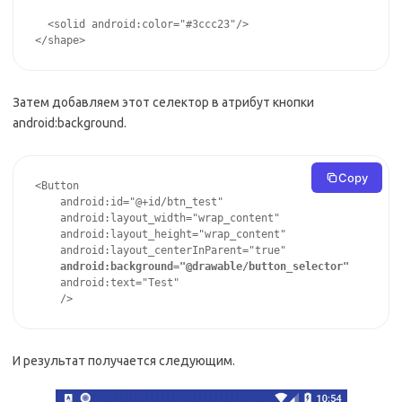
  <solid android:color="#3ccc23"/>

</shape>
Затем добавляем этот селектор в атрибут кнопки
android:background.
Copy
<Button

    android:id="@+id/btn_test"

    android:layout_width="wrap_content"

    android:layout_height="wrap_content"

    android:layout_centerInParent="true"

android:background="@drawable/button_selector"
    android:text="Test"

    />
И результат получается следующим.