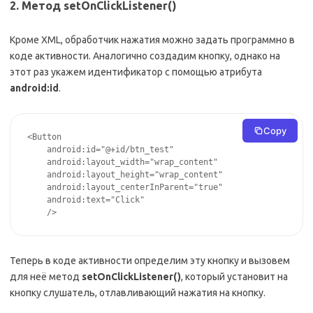
2. Метод setOnClickListener()
Кроме XML, обработчик нажатия можно задать программно в
коде активности. Аналогично создадим кнопку, однако на
этот раз укажем идентификатор с помощью атрибута
android:id
.
Copy
<Button

    android:id="@+id/btn_test"

    android:layout_width="wrap_content"

    android:layout_height="wrap_content"

    android:layout_centerInParent="true"

    android:text="Click"

    />
Теперь в коде активности определим эту кнопку и вызовем
для неё метод
setOnClickListener()
, который установит на
кнопку слушатель, отлавливающий нажатия на кнопку.