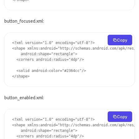
button_focused.xml:
Copy
<?xml version="1.0" encoding="utf-8"?>

<shape xmlns:android="http://schemas.android.com/apk/res/an
    android:shape="rectangle">

  <corners android:radius="4dp"/>

  <solid android:color="#2364cc"/>

</shape>
button_enabled.xml:
Copy
<?xml version="1.0" encoding="utf-8"?>

<shape xmlns:android="http://schemas.android.com/apk/res/an
    android:shape="rectangle">

  <corners android:radius="4dp"/>
