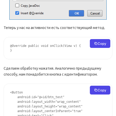
Теперь у нас на активности есть соответствующий метод.
Copy
@Override public void onClick(View v) {

}
Сделаем обработку нажатия. Аналогично предыдущему
способу, нам понадобится кнопка с идентификатором.
Copy
<Button

    android:id="@+id/btn_test"

    android:layout_width="wrap_content"

    android:layout_height="wrap_content"

    android:layout_centerInParent="true"

    android:text="Click"
