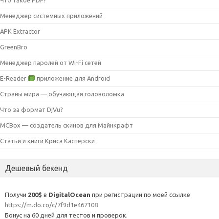
Что такое PDF?
Менеджер системных приложений
APK Extractor
GreenBro
Менеджер паролей от Wi-Fi сетей
E-Reader
приложение для Android
Страны мира — обучающая головоломка
Что за формат DjVu?
MCBox — создатель скинов для Майнкрафт
Статьи и книги Криса Касперски
Дешевый бекенд
Получи
200$
в
DigitalOcean
при регистрации по моей ссылке
https://m.do.co/c/7f9d1e467108
Бонус на 60 дней для тестов и проверок.