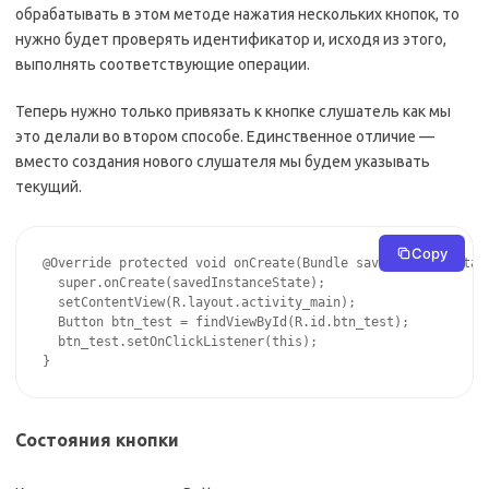
обрабатывать в этом методе нажатия нескольких кнопок, то
нужно будет проверять идентификатор и, исходя из этого,
выполнять соответствующие операции.
Теперь нужно только привязать к кнопке слушатель как мы
это делали во втором способе. Единственное отличие —
вместо создания нового слушателя мы будем указывать
текущий.
Copy
@Override protected void onCreate(Bundle savedInstanceState
  super.onCreate(savedInstanceState);

  setContentView(R.layout.activity_main);

  Button btn_test = findViewById(R.id.btn_test);

  btn_test.setOnClickListener(this);

}
Состояния кнопки