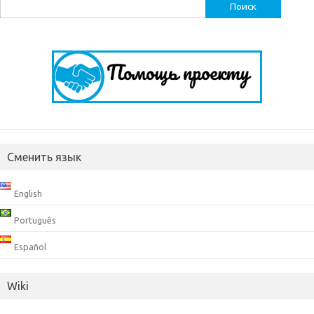
Найти:
Сменить язык
English
Português
Español
Wiki