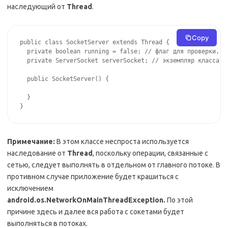
наследующий от
Thread
.
Copy
public class SocketServer extends Thread {

  private boolean running = false; // флаг для проверки, за
  private ServerSocket serverSocket; // экземпляр класса Se
  public SocketServer() {

  }

}
Примечание:
В этом классе неспроста используется
наследование от
Thread
, поскольку операции, связанные с
сетью, следует выполнять в отдельном от главного потоке. В
противном случае приложение будет крашиться с
исключением
android.os.NetworkOnMainThreadException.
По этой
причине здесь и далее вся работа с сокетами будет
выполняться в потоках.