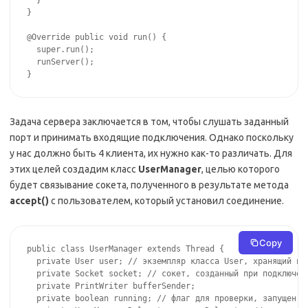
  }

}

@Override public void run() {

  super.run();

  runServer();

}
Задача сервера заключается в том, чтобы слушать заданный
порт и принимать входящие подключения. Однако поскольку
у нас должно быть 4 клиента, их нужно как-то различать. Для
этих целей создадим класс
UserManager
, целью которого
будет связывание сокета, полученного в результате метода
accept()
с пользователем, который установил соединение.
Copy
public class UserManager extends Thread {

  private User user; // экземпляр класса User, хранящий инф
  private Socket socket; // сокет, созданный при подключени
  private PrintWriter bufferSender;

  private boolean running; // флаг для проверки, запущен ли