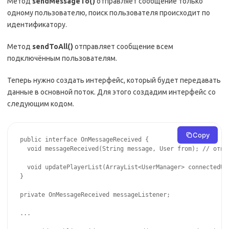
Метод
sendMessageTo()
отправляет сообщение только
одному пользователю, поиск пользователя происходит по
идентификатору.
Метод
sendToAll()
отправляет сообщение всем
подключённым пользователям.
Теперь нужно создать интерфейс, который будет передавать
данные в основной поток. Для этого создадим интерфейс со
следующим кодом.
Copy
public interface OnMessageReceived {

  void messageReceived(String message, User from); // отпра
  void updatePlayerList(ArrayList<UserManager> connectedUs
}

private OnMessageReceived messageListener;

...
