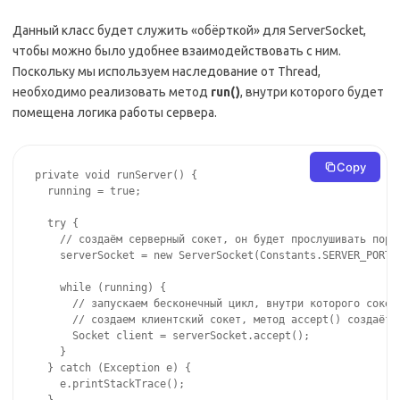
Данный класс будет служить «обёрткой» для ServerSocket,
чтобы можно было удобнее взаимодействовать с ним.
Поскольку мы используем наследование от Thread,
необходимо реализовать метод
run()
, внутри которого будет
помещена логика работы сервера.
Copy
private void runServer() {

  running = true;

  try {

    // создаём серверный сокет, он будет прослушивать порт 
    serverSocket = new ServerSocket(Constants.SERVER_PORT);
    while (running) {

      // запускаем бесконечный цикл, внутри которого сокет 
      // создаем клиентский сокет, метод accept() создаёт э
      Socket client = serverSocket.accept();

    }

  } catch (Exception e) {

    e.printStackTrace();
