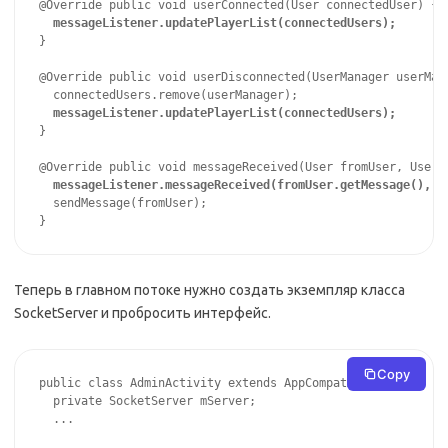
}

@Override public void userDisconnected(UserManager userMana
}

  sendMessage(fromUser);

}
Теперь в главном потоке нужно создать экземпляр класса
SocketServer и пробросить интерфейс.
Copy
public class AdminActivity extends AppCompatActivity {

  private SocketServer mServer;

  ...
