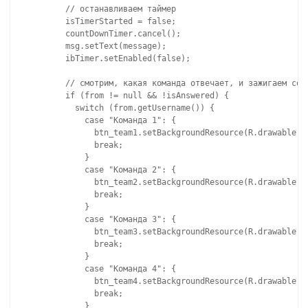
        // останавливаем таймер

        isTimerStarted = false;

        countDownTimer.cancel();

        msg.setText(message);

        ibTimer.setEnabled(false);

        // смотрим, какая команда отвечает, и зажигаем соот
        if (from != null && !isAnswered) {

          switch (from.getUsername()) {

            case "Команда 1": {

              btn_team1.setBackgroundResource(R.drawable.bu
              break;

            }

            case "Команда 2": {

              btn_team2.setBackgroundResource(R.drawable.bu
              break;

            }

            case "Команда 3": {

              btn_team3.setBackgroundResource(R.drawable.bu
              break;

            }

            case "Команда 4": {

              btn_team4.setBackgroundResource(R.drawable.bu
              break;

            }
