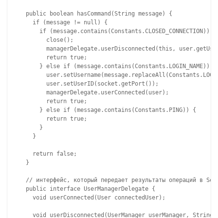
  public boolean hasCommand(String message) {

    if (message != null) {

      if (message.contains(Constants.CLOSED_CONNECTION)) {

        close();

        managerDelegate.userDisconnected(this, user.getUser
        return true;

      } else if (message.contains(Constants.LOGIN_NAME)) {

        user.setUsername(message.replaceAll(Constants.LOGIN
        user.setUserID(socket.getPort());

        managerDelegate.userConnected(user);

        return true;

      } else if (message.contains(Constants.PING)) {

        return true;

      }

    }

    return false;

  }

  // интерфейс, который передает результаты операций в Sock
  public interface UserManagerDelegate {

    void userConnected(User connectedUser);

    void userDisconnected(UserManager userManager, String u