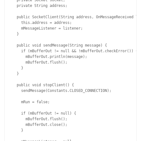
  private Socket socket;

  private String address;

  public SocketClient(String address, OnMessageReceived lis
    this.address = address;

    mMessageListener = listener;

  }

  public void sendMessage(String message) {

    if (mBufferOut != null && !mBufferOut.checkError()) {

      mBufferOut.println(message);

      mBufferOut.flush();

    }

  }

  public void stopClient() {

    sendMessage(Constants.CLOSED_CONNECTION);

    mRun = false;

    if (mBufferOut != null) {

      mBufferOut.flush();

      mBufferOut.close();

    }
