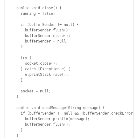
  public void close() {

    running = false;

    if (bufferSender != null) {

      bufferSender.flush();

      bufferSender.close();

      bufferSender = null;

    }

    try {

      socket.close();

    } catch (Exception e) {

      e.printStackTrace();

    }

    socket = null;

  }

  public void sendMessage(String message) {

    if (bufferSender != null && !bufferSender.checkError())
      bufferSender.println(message);

      bufferSender.flush();

    }

  }
