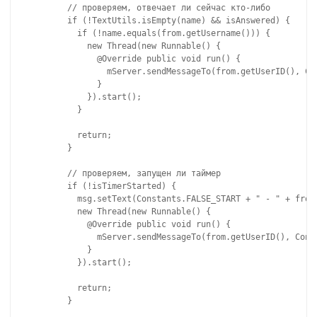
        // проверяем, отвечает ли сейчас кто-либо

        if (!TextUtils.isEmpty(name) && isAnswered) {

          if (!name.equals(from.getUsername())) {

            new Thread(new Runnable() {

              @Override public void run() {

                mServer.sendMessageTo(from.getUserID(), Con
              }

            }).start();

          }

          return;

        }

        // проверяем, запущен ли таймер

        if (!isTimerStarted) {

          msg.setText(Constants.FALSE_START + " - " + from.
          new Thread(new Runnable() {

            @Override public void run() {

              mServer.sendMessageTo(from.getUserID(), Const
            }

          }).start();

          return;

        }
