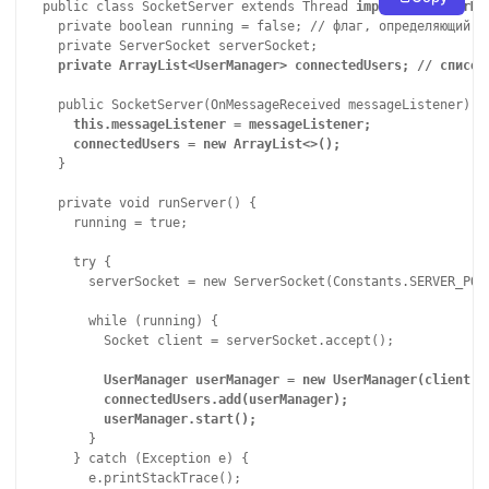
public class SocketServer extends Thread 
implements UserMa
  private boolean running = false; // флаг, определяющий, з
  private ServerSocket serverSocket;

  public SocketServer(OnMessageReceived messageListener) {

this.messageListener = messageListener;

    connectedUsers = new ArrayList<>();
  }

  private void runServer() {

    running = true;

    try {

      serverSocket = new ServerSocket(Constants.SERVER_PORT
      while (running) {

        Socket client = serverSocket.accept();

UserManager userManager = new UserManager(client, t
        connectedUsers.add(userManager);
userManager.start();
      }

    } catch (Exception e) {

      e.printStackTrace();
