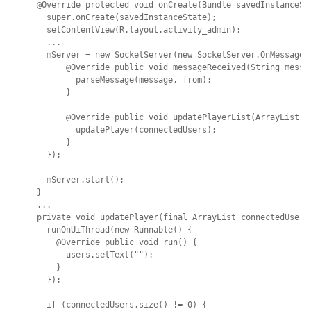
  @Override protected void onCreate(Bundle savedInstanceSta
    super.onCreate(savedInstanceState);

    setContentView(R.layout.activity_admin);

    ...

    mServer = new SocketServer(new SocketServer.OnMessageRe
        @Override public void messageReceived(String messag
          parseMessage(message, from);

        }

        @Override public void updatePlayerList(ArrayList co
          updatePlayer(connectedUsers);

        }

    });

    mServer.start();

  }

  ...

  private void updatePlayer(final ArrayList connectedUsers)
    runOnUiThread(new Runnable() {

      @Override public void run() {

        users.setText("");

      }

    });

    if (connectedUsers.size() != 0) {
