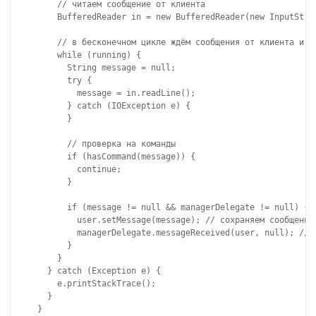
      // читаем сообщение от клиента

      BufferedReader in = new BufferedReader(new InputStrea
      // в бесконечном цикле ждём сообщения от клиента и см
      while (running) {

        String message = null;

        try {

          message = in.readLine();

        } catch (IOException e) {

        }

        // проверка на команды

        if (hasCommand(message)) {

          continue;

        }

        if (message != null && managerDelegate != null) {

          user.setMessage(message); // сохраняем сообщение

          managerDelegate.messageReceived(user, null); // у
        }

      }

    } catch (Exception e) {

      e.printStackTrace();

    }

  }
