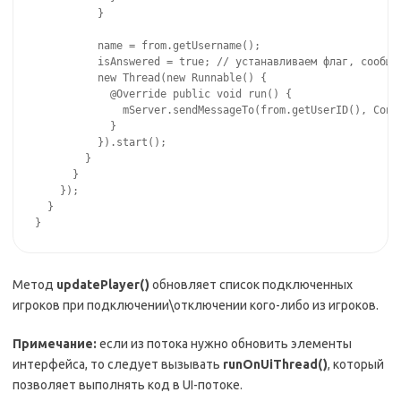
          }

          name = from.getUsername();

          isAnswered = true; // устанавливаем флаг, сообщаю
          new Thread(new Runnable() {

            @Override public void run() {

              mServer.sendMessageTo(from.getUserID(), Const
            }

          }).start();

        }

      }

    });

  }

}
Метод
updatePlayer()
обновляет список подключенных
игроков при подключении\отключении кого-либо из игроков.
Примечание:
если из потока нужно обновить элементы
интерфейса, то следует вызывать
runOnUiThread()
, который
позволяет выполнять код в UI-потоке.