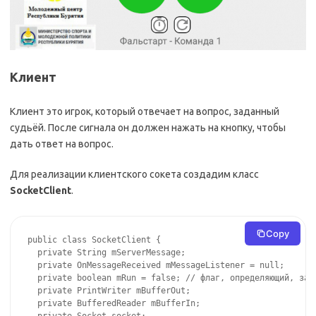
Клиент
Клиент это игрок, который отвечает на вопрос, заданный
судьёй. После сигнала он должен нажать на кнопку, чтобы
дать ответ на вопрос.
Для реализации клиентского сокета создадим класс
SocketClient
.
Copy
public class SocketClient {

  private String mServerMessage;

  private OnMessageReceived mMessageListener = null;

  private boolean mRun = false; // флаг, определяющий, запу
  private PrintWriter mBufferOut;

  private BufferedReader mBufferIn;
