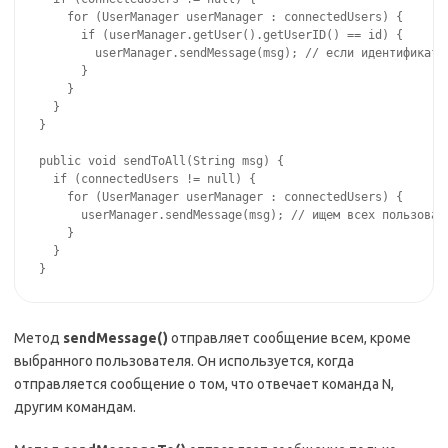
    for (UserManager userManager : connectedUsers) {

      if (userManager.getUser().getUserID() == id) {

        userManager.sendMessage(msg); // если идентификато
      }

    }

  }

}

public void sendToAll(String msg) {

  if (connectedUsers != null) {

    for (UserManager userManager : connectedUsers) {

      userManager.sendMessage(msg); // ищем всех пользовате
    }

  }

}
Метод
sendMessage()
отправляет сообщение всем, кроме
выбранного пользователя. Он используется, когда
отправляется сообщение о том, что отвечает команда N,
другим командам.