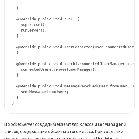
    }

  }

  @Override public void run() {

    super.run();

    runServer();

  }

@Override public void userConnected(User connectedUser) {
  }

  @Override public void userDisconnected(UserManager userMa
    connectedUsers.remove(userManager);

  }

  @Override public void messageReceived(User fromUser, User
    sendMessage(fromUser);

  }
}
В SocketServer создадим экземпляр класса
UserManager
и
список, содержащий объекты этого класса. При создании
нового сокета он передаётся в конструктор UserManager,