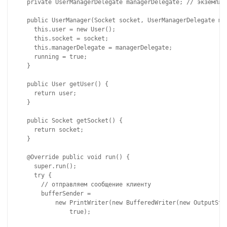
  private UserManagerDelegate managerDelegate; // экземпляр
  public UserManager(Socket socket, UserManagerDelegate man
    this.user = new User();

    this.socket = socket;

    this.managerDelegate = managerDelegate;

    running = true;

  }

  public User getUser() {

    return user;

  }

  public Socket getSocket() {

    return socket;

  }

  @Override public void run() {

    super.run();

    try {

      // отправляем сообщение клиенту

      bufferSender =

          new PrintWriter(new BufferedWriter(new OutputStre
              true);
