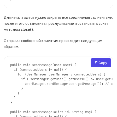
Для начала здесь нужно закрыть все соединения с клиентами,
после этого остановить прослушивание и остановить сокет
методом
close()
.
Отправка сообщений клиентам происходит следующим
образом.
Copy
public void sendMessage(User user) {

  if (connectedUsers != null) {

    for (UserManager userManager : connectedUsers) {

      if (userManager.getUser().getUserID() != user.getUser
        userManager.sendMessage(user.getMessage()); // есл
      }

    }

  }

}

public void sendMessageTo(int id, String msg) {

  if (connectedUsers != null) {
