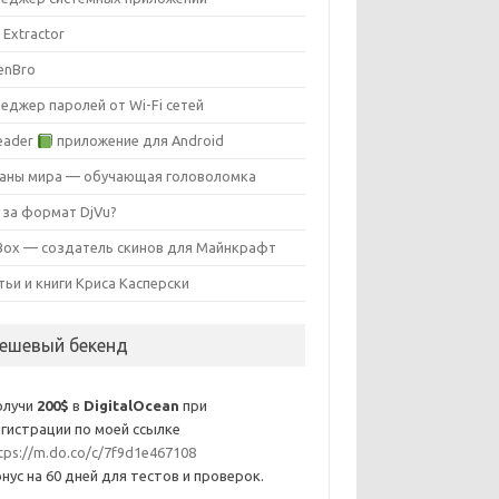
 Extractor
enBro
еджер паролей от Wi-Fi сетей
eader
приложение для Android
аны мира — обучающая головоломка
 за формат DjVu?
ox — создатель скинов для Майнкрафт
тьи и книги Криса Касперски
ешевый бекенд
олучи
200$
в
DigitalOcean
при
гистрации по моей ссылке
tps://m.do.co/c/7f9d1e467108
нус на 60 дней для тестов и проверок.