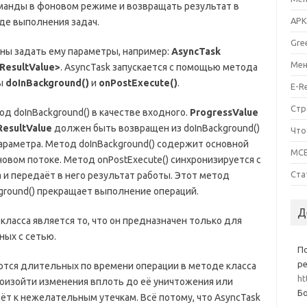
оманды в фоновом режиме и возвращать результат в
APK
оде выполнения задач.
Gre
ны задать ему параметры, например:
AsyncTask
Мен
ResultValue>
. AsyncTask запускается с помощью метода
ды
doInBackground()
и
onPostExecute()
.
E-R
Стр
д doInBackground() в качестве входного.
ProgressValue
ResultValue
должен быть возвращен из doInBackground()
Что
 параметра. Метод doInBackground() содержит основной
MCB
овом потоке. Метод onPostExecute() синхронизируется с
Ста
и передаёт в него результат работы. Этот метод
kground() прекращает выполнение операций.
Д
ласса является то, что он предназначен только для
ных с сетью.
П
ре
яются длительных по времени операции в методе класса
ht
произойти изменения вплоть до её уничтожения или
Бо
ёт к нежелательным утечкам. Всё потому, что AsyncTask