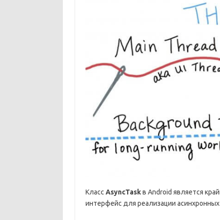
Класс
AsyncTask
в Android является кра
интерфейс для реализации асинхронных