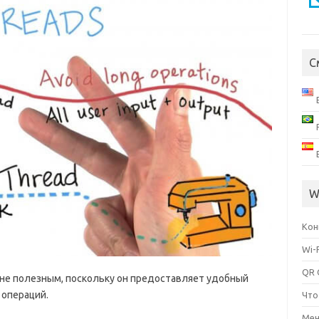
С
W
Кон
Wi-
QR 
йне полезным, поскольку он предоставляет удобный
 операций.
Что
Мен