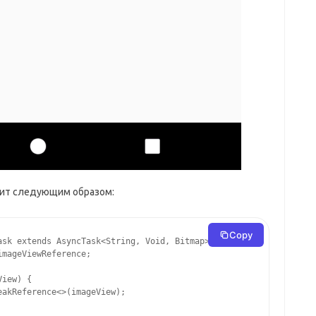
дит следующим образом:
Copy
sk extends AsyncTask<String, Void, Bitmap> {

mageViewReference;

iew) {

akReference<>(imageView);
