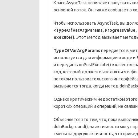
Класс AsyncTask позволяет запускать к
основной поток. Он также сообщает о х
Чтобы использовать AsyncTask, вы долж
<TypeOfVarArgParams, ProgressValue, 
execute()
. Этот метод вызывает мето
TypeOfVarArgParams
передается в мето
используется для информации о ходе и
и передан в onPostExecute() в качестве
код, который должен выполняться в фон
потоком пользовательского интерфейса 
вызывается тогда, когда метод doInBac
Однако критическим недостатком этого к
коротких операций и операций, не связан
Объясняется это тем, что, пока выполн
doInBackground(), на активности могут 
смены на другую активность, что привед