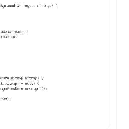
kground(String... strings) {

openStream();

ream(in);

cute(Bitmap bitmap) {

& bitmap != null) {

ageViewReference.get();

map);
