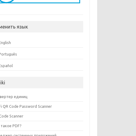
менить язык
English
Português
Español
iki
вертер единиц
Fi QR Code Password Scanner
Code Scanner
 такое PDF?
еджер системных приложений