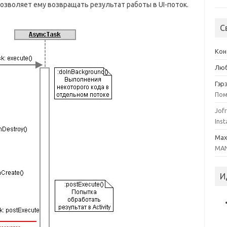
позволяет ему возвращать результат работы в UI-поток.
С
Кон
Люб
Гэр
Пом
Jofr
Inst
Ma
MAN
И