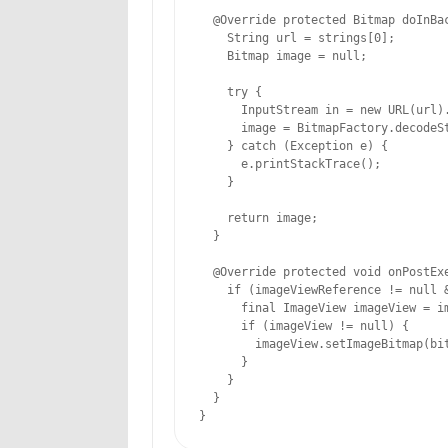
  @Override protected Bitmap doInBac
    String url = strings[0];

    Bitmap image = null;

    try {

      InputStream in = new URL(url).
      image = BitmapFactory.decodeSt
    } catch (Exception e) {

      e.printStackTrace();

    }

    return image;

  }

  @Override protected void onPostExe
    if (imageViewReference != null &
      final ImageView imageView = im
      if (imageView != null) {

        imageView.setImageBitmap(bit
      }

    }

  }

}