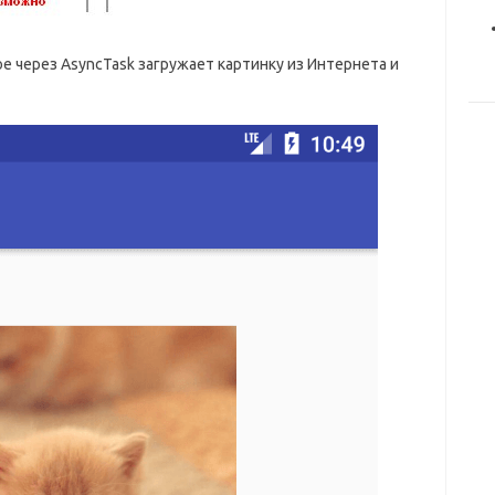
е через AsyncTask загружает картинку из Интернета и