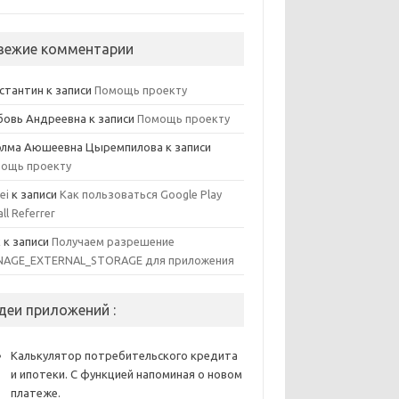
вежие комментарии
стантин
к записи
Помощь проекту
овь Андреевна
к записи
Помощь проекту
элма Аюшеевна Цыремпилова
к записи
ощь проекту
ei
к записи
Как пользоваться Google Play
all Referrer
x
к записи
Получаем разрешение
AGE_EXTERNAL_STORAGE для приложения
деи приложений :
Калькулятор потребительского кредита
и ипотеки. С функцией напоминая о новом
платеже.