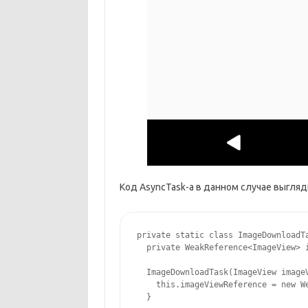
Код AsyncTask-а в данном случае выгля
private static class ImageDownloadTa
  private WeakReference<ImageView> i
  ImageDownloadTask(ImageView imageV
    this.imageViewReference = new We
  }
