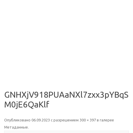
GNHXjV918PUAaNXl7zxx3pYBqS
M0jE6QaKlf
Опубликовано
06.09.2023
с разрешением
300 × 397
в галерее
Метаданные
.