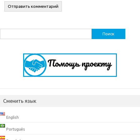
Найти:
Сменить язык
English
Português