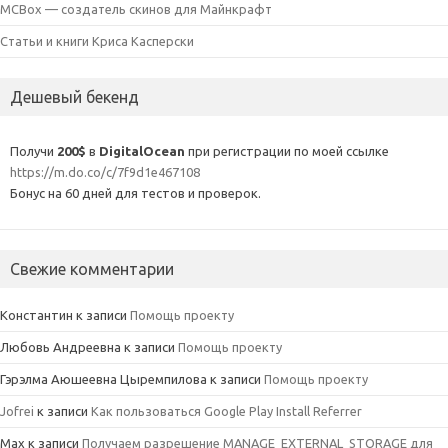
MCBox — создатель скинов для Майнкрафт
Статьи и книги Криса Касперски
Дешевый бекенд
Получи
200$
в
DigitalOcean
при регистрации по моей ссылке
https://m.do.co/c/7f9d1e467108
Бонус на 60 дней для тестов и проверок.
Свежие комментарии
Константин
к записи
Помощь проекту
Любовь Андреевна
к записи
Помощь проекту
Гэрэлма Аюшеевна Цыремпилова
к записи
Помощь проекту
Jofrei
к записи
Как пользоваться Google Play Install Referrer
Max
к записи
Получаем разрешение MANAGE_EXTERNAL_STORAGE для