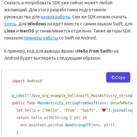
Скачать и попробовать SDK уже сейчас может любой
желающий. Для этого разработчики подготовили
руководство для
начала работы
. Сам же SDK можно скачать
здесь
. Для
Windows
он идёт вместе с самим языком Swift, для
Linux
и
macOS
устанавливается отдельно. Также авторы SDK
показали
примеры работы
со Swift на Android.
К примеру, код для вывода фразы «
Hello from Swift
» на
Android будет выглядеть следующим образом:
Copy
import
Android
@
_cdecl
(
"Java_org_example_helloswift_MainActivity_stringFr
public
func
MainActivity_stringFromSwift
(
env
:
UnsafeMutabl
let
 hello 
=
[
"Hello"
,
"from"
,
"Swift"
,
"
"
]
.
joined
(
sepa
return
 hello
.
withCString 
{
 ptr 
in
    env
.
pointee
!
.
pointee
.
NewStringUTF
(
env
,
 ptr
)
!
}