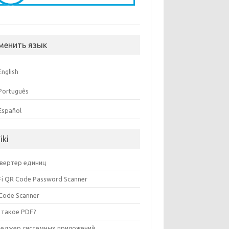
менить язык
English
Português
Español
iki
вертер единиц
Fi QR Code Password Scanner
Code Scanner
 такое PDF?
еджер системных приложений