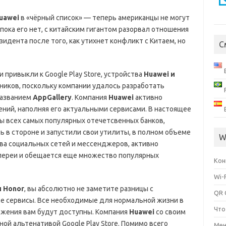
uawei
в «чёрный список» — теперь американцы не могут
 пока его нет, с китайским гигантом разорвал отношения
зидента после того, как утихнет конфликт с Китаем, но
С
 привыкли к Google Play Store, устройства
Huawei и
иков, поскольку компании удалось разработать
названием
AppGallery
. Компания
Huawei
активно
ний, наполняя его актуальными сервисами. В настоящее
 всех самых популярных отечетсвенных банков,
 в стороне и запустили свои утилиты, в полном объеме
W
а социальных сетей и мессенджеров, активно
лереи и обещается еще множество популярных
Кон
Wi-
и Honor
, вы абсолютно не заметите разницы с
QR 
 сервисы. Все необходимые для нормальной жизни в
Что
жения вам будут доступны. Компания
Huawei
со своим
ой альтенативой Google Play Store. Помимо всего
Мен