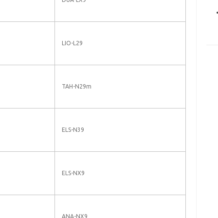
LIO-L29
TAH-N29m
ELS-N39
ELS-NX9
ANA-NX9