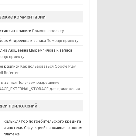
вежие комментарии
стантин
к записи
Помощь проекту
овь Андреевна
к записи
Помощь проекту
элма Аюшеевна Цыремпилова
к записи
ощь проекту
ei
к записи
Как пользоваться Google Play
all Referrer
x
к записи
Получаем разрешение
AGE_EXTERNAL_STORAGE для приложения
деи приложений :
Калькулятор потребительского кредита
и ипотеки. С функцией напоминая о новом
платеже.