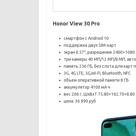
Honor View 30 Pro
смартфон с Android 10
поддержка двух SIM-карт
экран 6.57″, разрешение 2400×1080
три камеры 40 МП/12 МП/8 МП, авт
память 256 ГБ, без слота для карт 
3G, 4G LTE, 5G,Wi-Fi, Bluetooth, NFC
объем оперативной памяти 8 ГБ
аккумулятор 4100 мА⋅ч
вес 206 г, ШxВxТ 75.80×162.70×8.80
цена: 36 990 руб