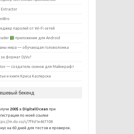
 Extractor
enBro
еджер паролей от Wi-Fi сетей
eader
приложение для Android
аны мира — обучающая головоломка
 за формат DjVu?
ox — создатель скинов для Майнкрафт
тьи и книги Криса Касперски
ешевый бекенд
олучи
200$
в
DigitalOcean
при
гистрации по моей ссылке
tps://m.do.co/c/7f9d1e467108
нус на 60 дней для тестов и проверок.