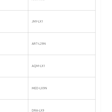
JNY-LX1
ART-L29N
AQM-LX1
MED-LX9N
DRA-LX9