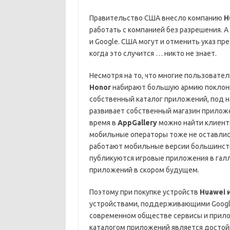
Правительство США внесло компанию
H
работать с компанией без разрешения. А
и Google. США могут и отменить указ пре
когда это случится … никто не знает.
Несмотря на то, что многие пользователи
Honor
набирают большую армию поклонн
собственный каталог приложений, под 
развивает собственный магазин приложе
время в
AppGallery
можно найти клиенты
мобильные операторы тоже не оставлись
работают мобильные версии большинств
публикуются игровые приложения в гал
приложений в скором будущем.
Поэтому при покупке устройств
Huawei 
устройствами, поддерживающими Google
современном обществе сервисы и прило
каталогом приложений является достойн