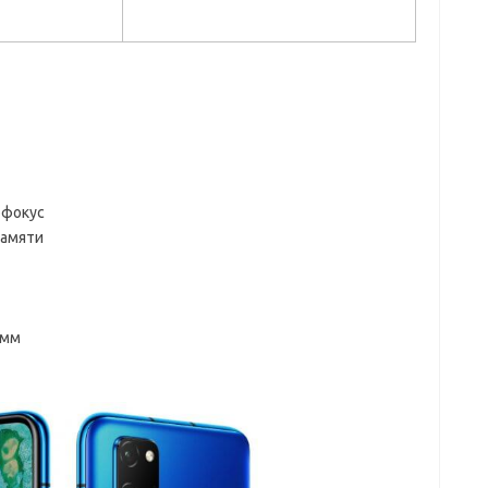
офокус
памяти
 мм