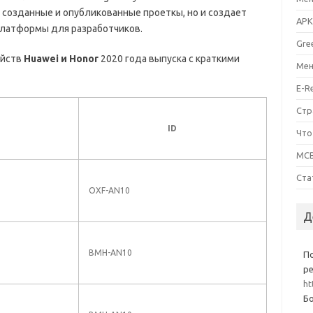
 созданные и опубликованные проеткы, но и создает
APK
латформы для разработчиков.
Gre
ойств
Huawei и Honor
2020 года выпуска с краткими
Мен
E-R
Стр
ID
Что
MCB
Ста
OXF-AN10
Д
BMH-AN10
П
ре
ht
Бо