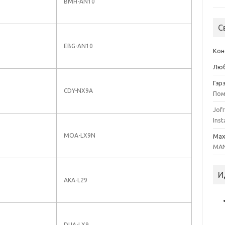
BMH-AN10
С
EBG-AN10
Кон
Люб
Гэр
CDY-NX9A
Пом
Jofr
Inst
MOA-LX9N
Ma
MAN
И
AKA-L29
DUA-LX9