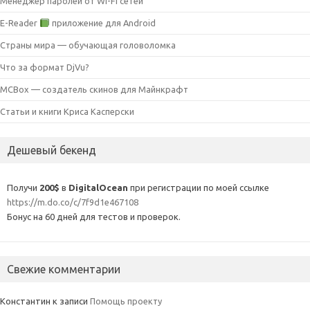
Менеджер паролей от Wi-Fi сетей
E-Reader
приложение для Android
Страны мира — обучающая головоломка
Что за формат DjVu?
MCBox — создатель скинов для Майнкрафт
Статьи и книги Криса Касперски
Дешевый бекенд
Получи
200$
в
DigitalOcean
при регистрации по моей ссылке
https://m.do.co/c/7f9d1e467108
Бонус на 60 дней для тестов и проверок.
Свежие комментарии
Константин
к записи
Помощь проекту