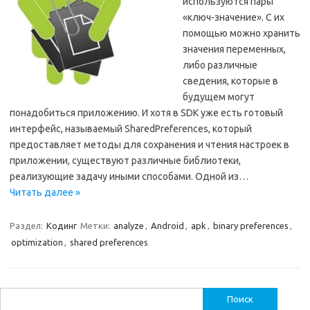
используются пары
«ключ-значение». С их
помощью можно хранить
значения переменных,
либо различные
сведения, которые в
будущем могут
понадобиться приложению. И хотя в SDK уже есть готовый
интерфейс, называемый SharedPreferences, который
предоставляет методы для сохранения и чтения настроек в
приложении, существуют различные библиотеки,
реализующие задачу иными способами. Одной из…
Читать далее »
Раздел:
Кодинг
Метки:
analyze
,
Android
,
apk
,
binary preferences
,
optimization
,
shared preferences
Найти: