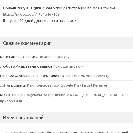
Получи
200$
в
DigitalOcean
при регистрации по моей ссылке
https://m.do.co/c/7f9d1e467108
Бонус на 60 дней для тестов и проверок.
Свежие комментарии
Константин
к записи
Помощь проекту
Любовь Андреевна
к записи
Помощь проекту
Гэрэлма Аюшеевна Цыремпилова
к записи
Помощь проекту
Jofrei
к записи
Как пользоваться Google Play Install Referrer
Max
к записи
Получаем разрешение MANAGE_EXTERNAL_STORAGE для
приложения
Идеи приложений :
Калькулятор потребительского кредита и ипотеки. С функцией