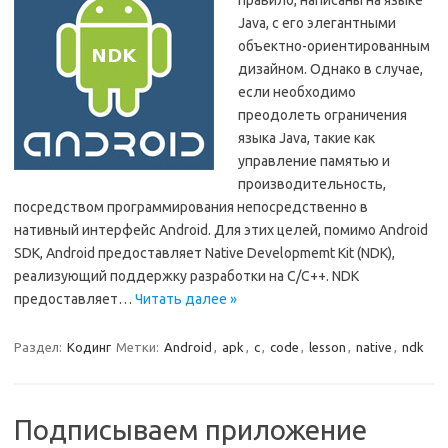
правило, написаны на языке
Java, с его элегантными
объектно-ориентированным
дизайном. Однако в случае,
если необходимо
преодолеть ограничения
языка Java, такие как
управление памятью и
производительность,
посредством программирования непосредственно в
нативный интерфейс Android. Для этих целей, помимо Android
SDK, Android предоставляет Native Developmemt Kit (NDK),
реализующий поддержку разработки на C/C++. NDK
предоставляет…
Читать далее »
Раздел:
Кодинг
Метки:
Android
,
apk
,
c
,
code
,
lesson
,
native
,
ndk
Подписываем приложение