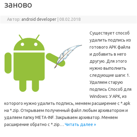
заново
Автор:
android developer
|
08.02.2018
Существует способ
удалить подпись из
готового APK файла
и добавить в него
другую. Для этого
нужно выполнить
следующие шаги: 1.
Удаляем старую
подпись Способ для
Windows: У APK, из
которого нужно удалить подпись, меняем расширение с *.apk
на *.zip. Открываем полученный файл любым архиватором и
удаляем папку META-INF. Закрываем архиватор. Меняем
расширение обратно с *.zip…
Читать далее »