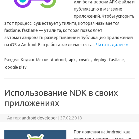
или бета-версии APK-файла и
публикацию в магазине
приложений. Чтобы ускорить
этот процесс, существует утилита, которая называется
fastlane. fastlane — утилита, которая позволяет
автоматизировать развёртывание и публикацию приложений
на iOS и Android. Его работа заключается в…
Читать далее »
Раздел:
Кодинг
Метки:
Android
,
apk
,
cosole
,
deploy
,
fastlane
,
google play
Использование NDK в своих
приложениях
Автор:
android developer
|
27.02.2018
Приложения на Android, как