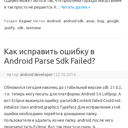
Однако может быть и так, что проблема гораздо масштабнее
и так просто не решается. К…
Читать далее »
Раздел:
Кодинг
Метки:
Android
,
android sdk
,
aosp
,
bug
,
google
,
justify
,
sdk
,
textview
Как исправить ошибку в
Android Parse Sdk Failed?
Автор:
android developer
|
22.10.2014
Обновился сегодня наконец до стабильной версии sdk 21.0.2,
т.е. теперь могу писать для платформы Android 5.0 Lollipop. А
вот Eclipse выкинула ошибку: parseSdkContent failed Could not
initialize class android.graphics.Typeface Для исправления этой
ошибки необходимо перейти в домашнюю папку
пользователя и удалить из нее папку .android, после чего
перезапустить Eclipse. Вот так просто и сразу. А…