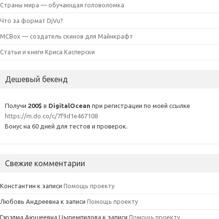
Страны мира — обучающая головоломка
Что за формат DjVu?
MCBox — создатель скинов для Майнкрафт
Статьи и книги Криса Касперски
Дешевый бекенд
Получи
200$
в
DigitalOcean
при регистрации по моей ссылке
https://m.do.co/c/7f9d1e467108
Бонус на 60 дней для тестов и проверок.
Свежие комментарии
Константин
к записи
Помощь проекту
Любовь Андреевна
к записи
Помощь проекту
Гэрэлма Аюшеевна Цыремпилова
к записи
Помощь проекту