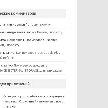
вежие комментарии
стантин
к записи
Помощь проекту
овь Андреевна
к записи
Помощь проекту
элма Аюшеевна Цыремпилова
к записи
ощь проекту
ei
к записи
Как пользоваться Google Play
all Referrer
x
к записи
Получаем разрешение
AGE_EXTERNAL_STORAGE для приложения
деи приложений :
Калькулятор потребительского кредита
и ипотеки. С функцией напоминая о новом
платеже.