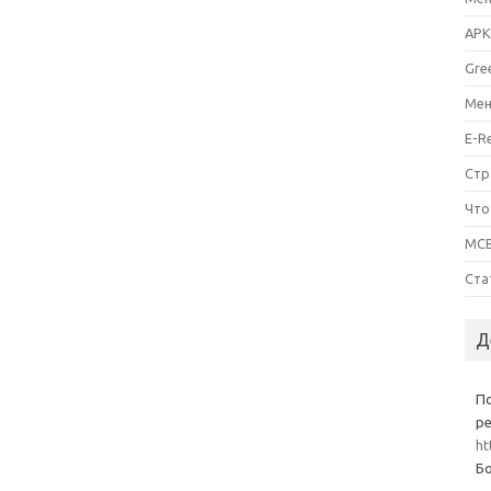
APK
Gre
Мен
E-R
Стр
Что
MCB
Ста
Д
П
ре
ht
Бо