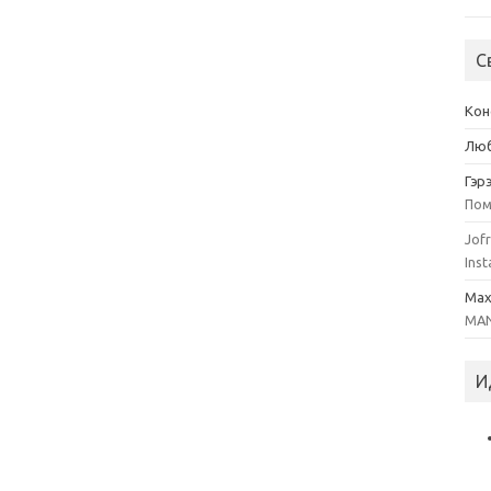
С
Кон
Люб
Гэр
Пом
Jofr
Inst
Ma
MAN
И