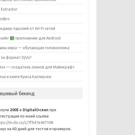
 Extractor
enBro
еджер паролей от Wi-Fi сетей
eader
приложение для Android
аны мира — обучающая головоломка
 за формат DjVu?
ox — создатель скинов для Майнкрафт
тьи и книги Криса Касперски
ешевый бекенд
олучи
200$
в
DigitalOcean
при
гистрации по моей ссылке
tps://m.do.co/c/7f9d1e467108
нус на 60 дней для тестов и проверок.