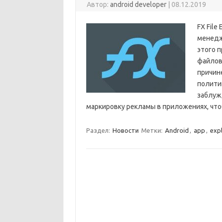
Автор:
android developer
|
08.12.2019
FX File
менедж
этого 
файлов
причин
полити
заблуж
маркировку рекламы в приложениях, чт
Раздел:
Новости
Метки:
Android
,
app
,
exp