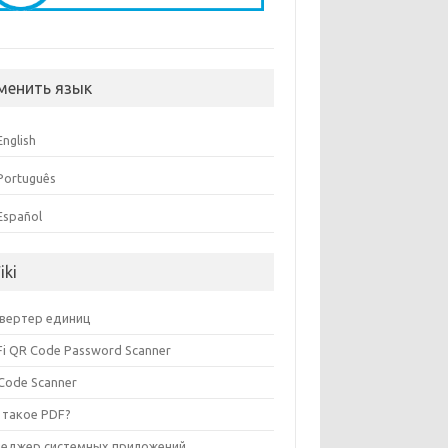
менить язык
English
Português
Español
iki
вертер единиц
Fi QR Code Password Scanner
Code Scanner
 такое PDF?
еджер системных приложений