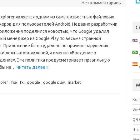
Нет комментариев
 Explorer является одним из самых известных файловых
еров для пользователей Android. Недавно разработчик
С
приложения поделился новостью, что Google удалил
ый менеджер из Google Play по весьма странной
е. Приложение было удалено по причине нарушения
ки ложных объявлений, а именно «Введение в
дение«. Эта политика предусматривает правильную
обы не…
Читать далее »
lorer
,
file
,
fx
,
google
,
google play
,
market
W
Кон
Wi-
QR 
Что
Мен