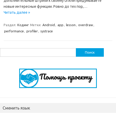
дополнительные штрихи к своему UI или придумываете
новые интересные функции. Ровно до тех пор,…
Читать далее »
Раздел:
Кодинг
Метки:
Android
,
app
,
lesson
,
overdraw
,
performance
,
profiler
,
systrace
Найти:
Сменить язык