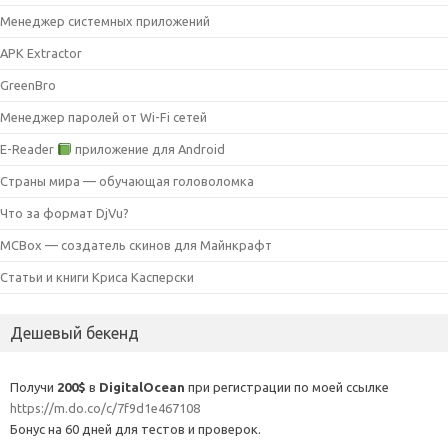
Менеджер системных приложений
APK Extractor
GreenBro
Менеджер паролей от Wi-Fi сетей
E-Reader
приложение для Android
Страны мира — обучающая головоломка
Что за формат DjVu?
MCBox — создатель скинов для Майнкрафт
Статьи и книги Криса Касперски
Дешевый бекенд
Получи
200$
в
DigitalOcean
при регистрации по моей ссылке
https://m.do.co/c/7f9d1e467108
Бонус на 60 дней для тестов и проверок.