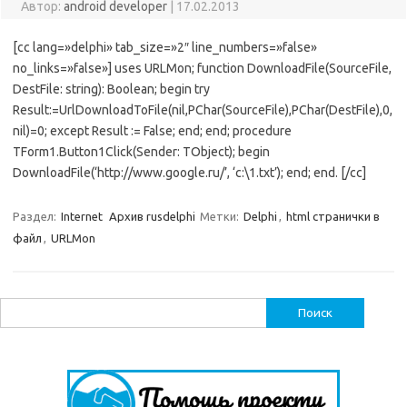
Автор:
android developer
|
17.02.2013
[cc lang=»delphi» tab_size=»2″ line_numbers=»false»
no_links=»false»] uses URLMon; function DownloadFile(SourceFile,
DestFile: string): Boolean; begin try
Result:=UrlDownloadToFile(nil,PChar(SourceFile),PChar(DestFile),0,
nil)=0; except Result := False; end; end; procedure
TForm1.Button1Click(Sender: TObject); begin
DownloadFile(‘http://www.google.ru/’, ‘c:\1.txt’); end; end. [/cc]
Раздел:
Internet
Архив rusdelphi
Метки:
Delphi
,
html странички в
файл
,
URLMon
Найти: