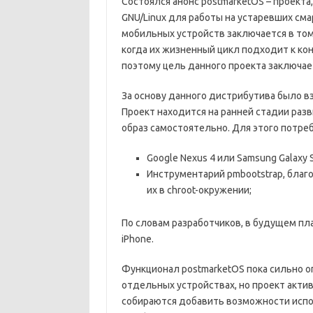
Состоялся анонс postmarketOS – проекта
GNU/Linux для работы на устаревших сма
мобильных устройств заключается в том
когда их жизненный цикл подходит к ко
поэтому цель данного проекта заключае
За основу данного дистрибутива было вз
Проект находится на ранней стадии ра
образ самостоятельно. Для этого потреб
Google Nexus 4 или Samsung Galaxy SI
Инструментарий pmbootstrap, благ
их в chroot-окружении;
По словам разработчиков, в будущем пл
iPhone.
Функционал postmarketOS пока сильно 
отдельных устройствах, но проект акти
собираются добавить возможности испо