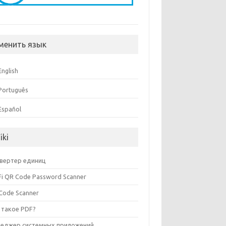
менить язык
English
Português
Español
iki
вертер единиц
Fi QR Code Password Scanner
Code Scanner
 такое PDF?
еджер системных приложений