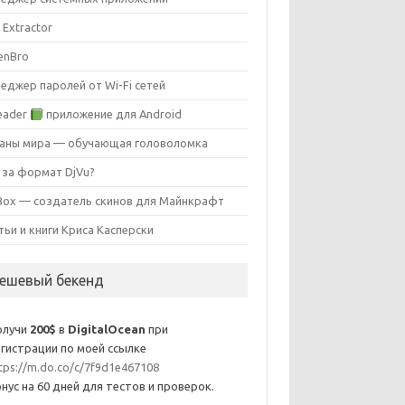
 Extractor
enBro
еджер паролей от Wi-Fi сетей
eader
приложение для Android
аны мира — обучающая головоломка
 за формат DjVu?
ox — создатель скинов для Майнкрафт
тьи и книги Криса Касперски
ешевый бекенд
олучи
200$
в
DigitalOcean
при
гистрации по моей ссылке
tps://m.do.co/c/7f9d1e467108
нус на 60 дней для тестов и проверок.