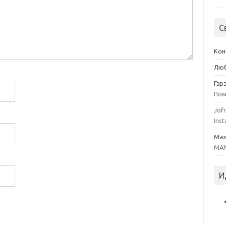
С
Кон
Люб
Гэр
Пом
Jofr
Inst
Ma
MAN
И