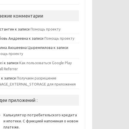
вежие комментарии
стантин
к записи
Помощь проекту
овь Андреевна
к записи
Помощь проекту
элма Аюшеевна Цыремпилова
к записи
ощь проекту
ei
к записи
Как пользоваться Google Play
all Referrer
x
к записи
Получаем разрешение
AGE_EXTERNAL_STORAGE для приложения
деи приложений :
Калькулятор потребительского кредита
и ипотеки. С функцией напоминая о новом
платеже.