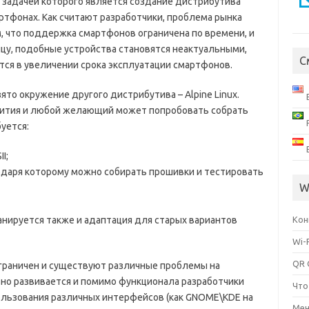
, задачей которого является создание дистрибутива
ртфонах. Как считают разработчики, проблема рынка
, что поддержка смартфонов ограничена по времени, и
нцу, подобные устройства становятся неактуальными,
С
тся в увеличении срока эксплуатации смартфонов.
ято окружение другого дистрибутива – Alpine Linux.
звития и любой желающий может попробовать собрать
уется:
I;
одаря которому можно собирать прошивки и тестировать
W
анируется также и адаптация для старых вариантов
Кон
Wi-
QR 
ограничен и существуют различные проблемы на
вно развивается и помимо функционала разработчики
Что
льзования различных интерфейсов (как GNOME\KDE на
Мен