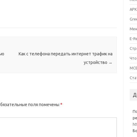
APK
Gre
Мен
E-R
Стр
ью
Как с телефона передать интернет трафик на
Что
устройство
→
MCB
Ста
Д
бязательные поля помечены
*
П
ре
ht
Бо