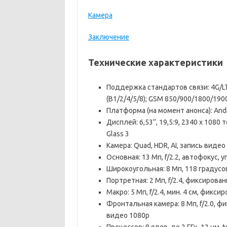
Камера
Заключение
Технические характеристики
Поддержка стандартов связи: 4G/LT
(B1/2/4/5/8); GSM 850/900/1800/19
Платформа (на момент анонса): Andro
Дисплей: 6,53’’, 19,5:9, 2340 х 1080 
Glass 3
Камера: Quad, HDR, AI, запись виде
Основная: 13 Мп, f/2.2, автофокус, у
Широкоугольная: 8 Мп, 118 градусов
Портретная: 2 Мп, f/2.4, фиксирова
Макро: 5 Мп, f/2.4, мин. 4 см, фикс
Фронтальная камера: 8 Мп, f/2.0, ф
видео 1080р
Процессор: 8 ядер, до 2 ГГц, 12 нм, 