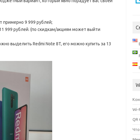
бюджетный вариант, который явно порадует вас своей
ит примерно 9 999 рублей;
С
11 999 рублей. (по скидкам/акциям может выйти
жно выделить Redmi Note 8T, его можно купить за 13
W
Кон
Wi-
QR 
Что
Мен