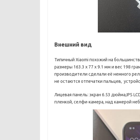
Внешний вид
Типичный Xiaomi похожий на большинств
размеры 163.3 x 77 x 9.1 мм и вес 198 г
производители сделали её немного рел
не остаются отпечатки пальцев, устройс
Лицевая панель: экран 6.53 дюйма,IPS LC
пленкой, селфи-камера, над камерой не