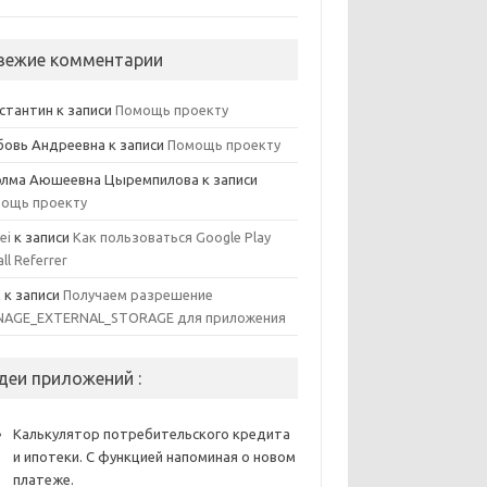
вежие комментарии
стантин
к записи
Помощь проекту
овь Андреевна
к записи
Помощь проекту
элма Аюшеевна Цыремпилова
к записи
ощь проекту
ei
к записи
Как пользоваться Google Play
all Referrer
x
к записи
Получаем разрешение
AGE_EXTERNAL_STORAGE для приложения
деи приложений :
Калькулятор потребительского кредита
и ипотеки. С функцией напоминая о новом
платеже.