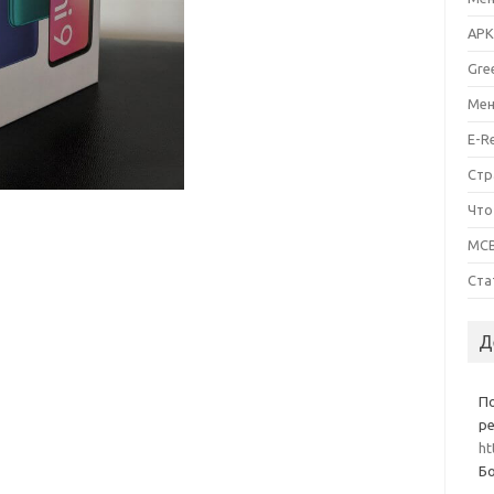
APK
Gre
Мен
E-R
Стр
Что
MCB
Ста
Д
П
ре
ht
Бо