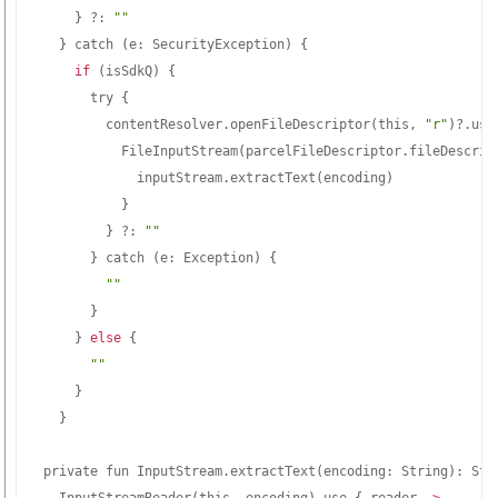
}
 ?: 
""
}
 catch 
(
e: SecurityException
)
{
if
(
isSdkQ
)
{
      try 
{
        contentResolver.openFileDescriptor
(
this, 
"r"
)
?.use
          FileInputStream
(
parcelFileDescriptor.fileDescrip
            inputStream.extractText
(
encoding
)
}
}
 ?: 
""
}
 catch 
(
e: Exception
)
{
""
}
}
else
{
""
}
}
private fun InputStream.extractText
(
encoding: String
)
: Str
  InputStreamReader
(
this, encoding
)
.use 
{
 reader -
>