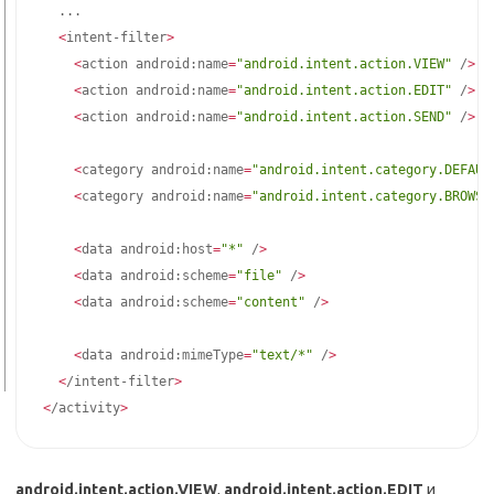
..
.

<
intent-filter
>
<
action android:name
=
"android.intent.action.VIEW"
 /
>
<
action android:name
=
"android.intent.action.EDIT"
 /
>
<
action android:name
=
"android.intent.action.SEND"
 /
>
<
category android:name
=
"android.intent.category.DEFAUL
<
category android:name
=
"android.intent.category.BROWSA
<
data android:host
=
"*"
 /
>
<
data android:scheme
=
"file"
 /
>
<
data android:scheme
=
"content"
 /
>
<
data android:mimeType
=
"text/*"
 /
>
<
/intent-filter
>
<
/activity
>
android.intent.action.VIEW
,
android.intent.action.EDIT
и