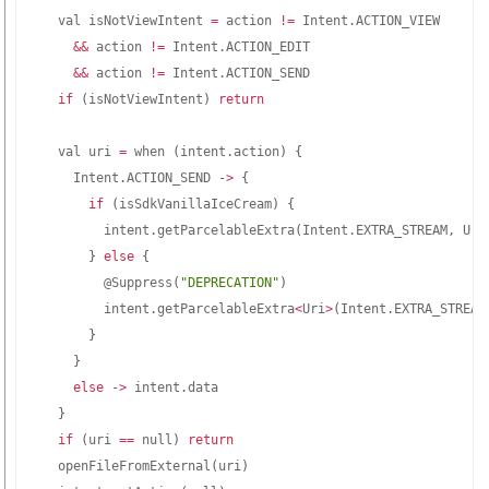
  val isNotViewIntent 
=
 action 
!=
 Intent.ACTION_VIEW

&&
 action 
!=
 Intent.ACTION_EDIT

&&
 action 
!=
 Intent.ACTION_SEND

if
(
isNotViewIntent
)
return
  val uri 
=
 when 
(
intent.action
)
{
    Intent.ACTION_SEND -
>
{
if
(
isSdkVanillaIceCream
)
{
        intent.getParcelableExtra
(
Intent.EXTRA_STREAM, Uri
}
else
{
        @Suppress
(
"DEPRECATION"
)
        intent.getParcelableExtra
<
Uri
>
(
Intent.EXTRA_STREAM
}
}
else
 -
>
 intent.data

}
if
(
uri 
==
 null
)
return
  openFileFromExternal
(
uri
)