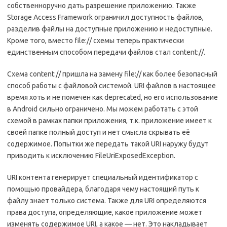
собственноручно дать разрешение приложению. Также
Storage Access Framework ограничил доступность файлов,
разделив файлы на доступные приложению и недоступные.
Кроме того, вместо file:// схемы теперь практически
единственным способом передачи файлов стал content://.
Схема content:// пришла на замену file:// как более безопасный
способ работы с файловой системой. URI файлов в настоящее
время хоть и не помечен как deprecated, но его использование
в Android сильно ограничено. Мы можем работать с этой
схемой в рамках папки приложения, т.к. приложение имеет к
своей папке полный доступ и нет смысла скрывать её
содержимое. Попытки же передать такой URI наружу будут
приводить к исключению
File
Uri
Exposed
Exception.
URI контента генерирует специальный идентификатор с
помощью провайдера, благодаря чему настоящий путь к
файлу знает только система. Также для URI определяются
права доступа, определяющие, какое приложение может
изменять содержимое URI, а какое — нет. Это накладывает