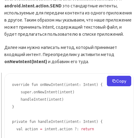
android.intent.action.SEND
это стандартные интенты,
используемые для передачи контента из одного приложения
в другое. Таким образом мы указываем, что наше приложение
может принимать Intent, содержащий текстовый файл, и
будет предлагаться пользователю в списке приложений.
Далее нам нужно написать метод, который принимает
входящий интент. Переопределим у активити метод
onNewIntent(Intent)
и добавим его туда.
Copy
override fun onNewIntent
(
intent: Intent
)
{
    super.onNewIntent
(
intent
)
    handleIntent
(
intent
)
}
private fun handleIntent
(
intent: Intent
)
{
  val action 
=
 intent.action ?: 
return