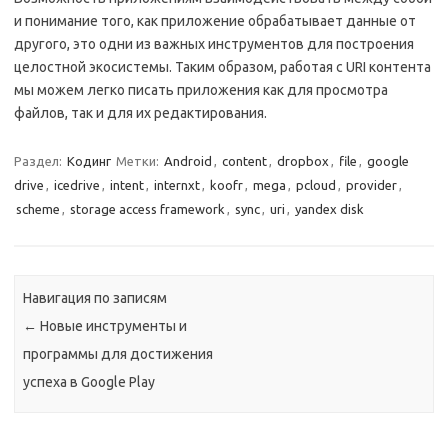
и понимание того, как приложение обрабатывает данные от
другого, это одни из важных инструментов для построения
целостной экосистемы. Таким образом, работая с URI контента
мы можем легко писать приложения как для просмотра
файлов, так и для их редактирования.
Раздел:
Кодинг
Метки:
Android
,
content
,
dropbox
,
file
,
google
drive
,
icedrive
,
intent
,
internxt
,
koofr
,
mega
,
pcloud
,
provider
,
scheme
,
storage access framework
,
sync
,
uri
,
yandex disk
Навигация по записям
←
Новые инструменты и
программы для достижения
успеха в Google Play