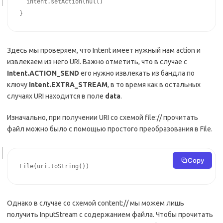
  intent.setAction
(
null
)
}
Здесь мы проверяем, что Intent имеет нужный нам action и
извлекаем из него URI. Важно отметить, что в случае с
Intent.ACTION_SEND
его нужно извлекать из бандла по
ключу
Intent.EXTRA_STREAM
, в то время как в остальных
случаях URI находится в поле
data
.
Изначально, при получении URI со схемой file:// прочитать
файл можно было с помощью простого преобразования в File.
Copy
File
(
uri.toString
(
))
Однако в случае со схемой content:// мы можем лишь
получить InputStream с содержанием файла. Чтобы прочитать