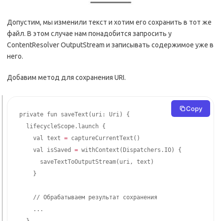
Допустим, мы изменили текст и хотим его сохранить в тот же
файл. В этом случае нам понадобится запросить у
ContentResolver OutputStream и записывать содержимое уже в
него.
Добавим метод для сохранения URI.
Copy
private fun saveText
(
uri: Uri
)
{
  lifecycleScope.launch 
{
    val text 
=
 captureCurrentText
(
)
    val isSaved 
=
 withContext
(
Dispatchers.IO
)
{
      saveTextToOutputStream
(
uri, text
)
}
    // Обрабатываем результат сохранения

..
.

}