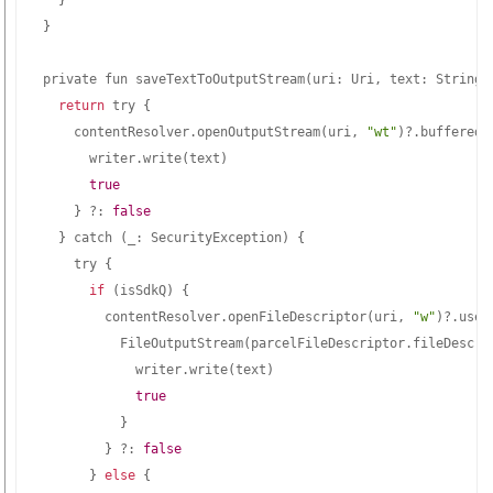
}
private fun saveTextToOutputStream
(
uri: Uri, text: String
)
return
 try 
{
    contentResolver.openOutputStream
(
uri, 
"wt"
)
?.bufferedW
      writer.write
(
text
)
true
}
 ?: 
false
}
 catch 
(
_: SecurityException
)
{
    try 
{
if
(
isSdkQ
)
{
        contentResolver.openFileDescriptor
(
uri, 
"w"
)
?.use 
          FileOutputStream
(
parcelFileDescriptor.fileDescri
            writer.write
(
text
)
true
}
}
 ?: 
false
}
else
{