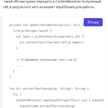
такой URI нам нужно передать в ContentResolver полученный
URI, в результате чего он вернёт InputStream для работы.
Copy
private fun openFileFromExternal
(
uri: Uri
)
{
  lifecycleScope.launch 
{
    val text 
=
 withContext
(
Dispatchers.IO
)
{
      uri.extractText
(
Charsets.UTF_8.name
(
))
}
    // Отображаем полученный текст на UI

..
.

}
}
fun Uri.extractText
(
encoding: String
)
: String 
=
  try 
{
    contentResolver.openInputStream
(
this
)
?.use 
{
 inputStre
      inputStream.extractText
(
encoding
)