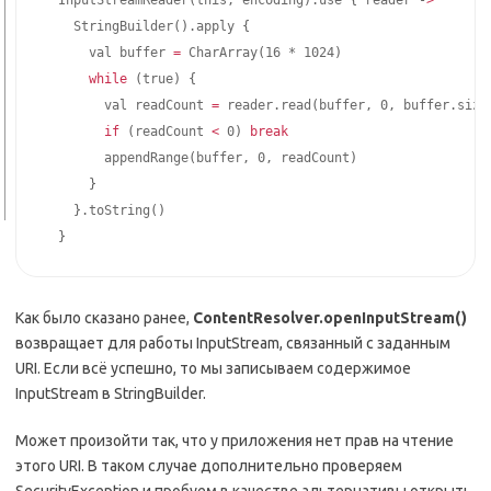
    StringBuilder
(
)
.apply 
{
      val buffer 
=
 CharArray
(
16 * 1024
)
while
(
true
)
{
        val readCount 
=
 reader.read
(
buffer, 0, buffer.size
if
(
readCount 
<
 0
)
break
        appendRange
(
buffer, 0, readCount
)
}
}
.toString
(
)
}
Как было сказано ранее,
ContentResolver.openInputStream()
возвращает для работы InputStream, связанный с заданным
URI. Если всё успешно, то мы записываем содержимое
InputStream в StringBuilder.
Может произойти так, что у приложения нет прав на чтение
этого URI. В таком случае дополнительно проверяем
SecurityException и пробуем в качестве альтернативы открыть