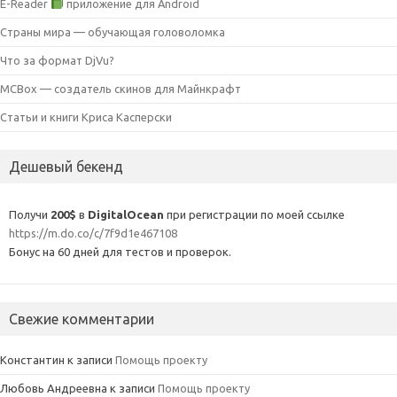
E-Reader
приложение для Android
Страны мира — обучающая головоломка
Что за формат DjVu?
MCBox — создатель скинов для Майнкрафт
Статьи и книги Криса Касперски
Дешевый бекенд
Получи
200$
в
DigitalOcean
при регистрации по моей ссылке
https://m.do.co/c/7f9d1e467108
Бонус на 60 дней для тестов и проверок.
Свежие комментарии
Константин
к записи
Помощь проекту
Любовь Андреевна
к записи
Помощь проекту