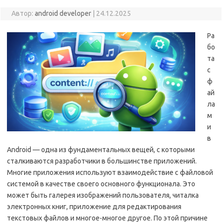
Автор:
android developer
|
24.12.2025
Ра
бо
та
с
ф
ай
ла
м
и
в
Android — одна из фундаментальных вещей, с которыми
сталкиваются разработчики в большинстве приложений.
Многие приложения используют взаимодействие с файловой
системой в качестве своего основного функционала. Это
может быть галерея изображений пользователя, читалка
электронных книг, приложение для редактирования
текстовых файлов и многое-многое другое. По этой причине