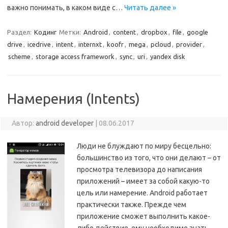
важно понимать, в каком виде с…
Читать далее »
Раздел:
Кодинг
Метки:
Android
,
content
,
dropbox
,
file
,
google
drive
,
icedrive
,
intent
,
internxt
,
koofr
,
mega
,
pcloud
,
provider
,
scheme
,
storage access framework
,
sync
,
uri
,
yandex disk
Намерения (Intents)
Автор:
android developer
|
08.06.2017
Люди не блуждают по миру бесцельно:
большинство из того, что они делают – от
просмотра телевизора до написания
приложений – имеет за собой какую-то
цель или намерение. Android работает
практически также. Прежде чем
приложение сможет выполнить какое-