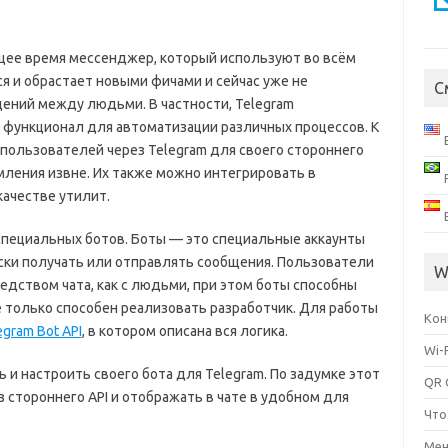
щее время мессенджер, который используют во всём
я и обрастает новыми фичами и сейчас уже не
С
ений между людьми. В частности, Telegram
функционал для автоматизации различных процессов. К
пользователей через Telegram для своего стороннего
мления извне. Их также можно интегрировать в
качестве утилит.
специальных ботов. Боты — это специальные аккаунты
ски получать или отправлять сообщения. Пользователи
W
едством чата, как с людьми, при этом боты способны
 только способен реализовать разработчик. Для работы
Кон
egram Bot API
, в котором описана вся логика.
Wi-
ь и настроить своего бота для Telegram. По задумке этот
QR 
з стороннего API и отображать в чате в удобном для
Что
Мен