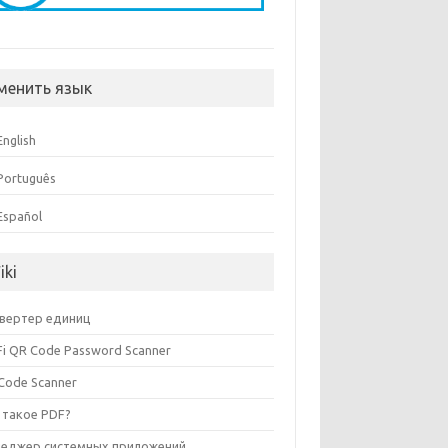
менить язык
English
Português
Español
iki
вертер единиц
Fi QR Code Password Scanner
Code Scanner
 такое PDF?
еджер системных приложений