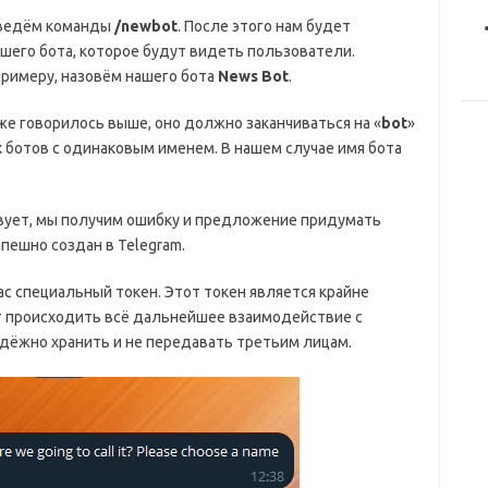
 введём команды
/newbot
. После этого нам будет
его бота, которое будут видеть пользователи.
римеру, назовём нашего бота
News Bot
.
же говорилось выше, оно должно заканчиваться на «
bot
»
х ботов с одинаковым именем. В нашем случае имя бота
твует, мы получим ошибку и предложение придумать
спешно создан в Telegram.
нас специальный токен. Этот токен является крайне
т происходить всё дальнейшее взаимодействие с
надёжно хранить и не передавать третьим лицам.