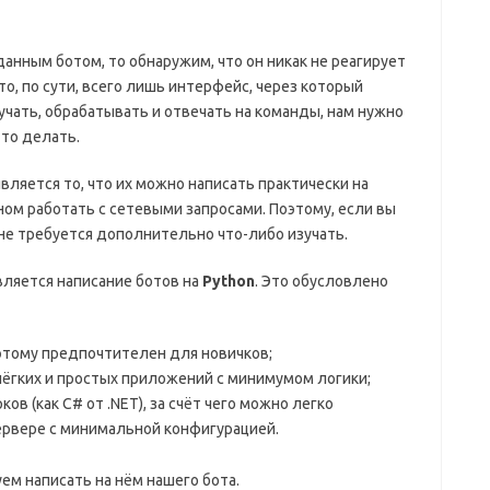
данным ботом, то обнаружим, что он никак не реагирует
это, по сути, всего лишь интерфейс, через который
чать, обрабатывать и отвечать на команды, нам нужно
это делать.
ляется то, что их можно написать практически на
ом работать с сетевыми запросами. Поэтому, если вы
 не требуется дополнительно что-либо изучать.
ляется написание ботов на
Python
. Это обусловлено
этому предпочтителен для новичков;
ёгких и простых приложений с минимумом логики;
ов (как C# от .NET), за счёт чего можно легко
ервере с минимальной конфигурацией.
ем написать на нём нашего бота.