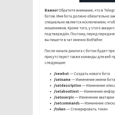
Важно!
Обратите внимание, что в Teleg
ботов. Имя бота должно обязательно зак
специально является исключением, чтоб
мошенников. Кроме того, у этого аккаун
подтверждён. Поэтому, перед передаче
вы пишете в чат именно BotFather.
После начала диалога с ботом будет пр
присутствуют также команды для веб-пр
следующие:
/newbot
— Создать нового бота
/setname
— Изменение имени бота
/setdescription
— Изменение описа
/setabouttext
— Изменение информ
/setuserpic
— Изменение аватарки
/setcommands
— Изменение списк
/token
— Сгенерировать токен