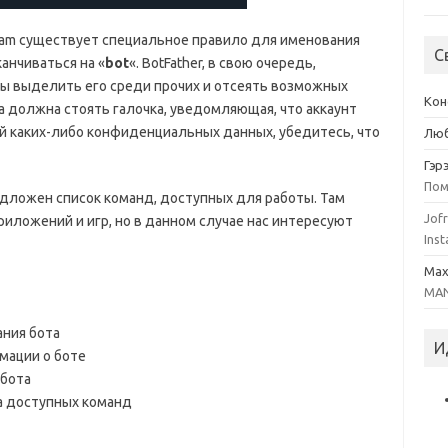
ram существует специальное правило для именования
С
анчиваться на «
bot
«. BotFather, в свою очередь,
ы выделить его среди прочих и отсеять возможных
Кон
та должна стоять галочка, уведомляющая, что аккаунт
й каких-либо конфиденциальных данных, убедитесь, что
Люб
Гэр
Пом
едложен список команд, доступных для работы. Там
Jofr
иложений и игр, но в данном случае нас интересуют
Inst
Ma
MAN
ния бота
И
ации о боте
 бота
а доступных команд