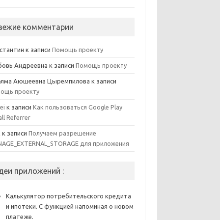
вежие комментарии
стантин
к записи
Помощь проекту
овь Андреевна
к записи
Помощь проекту
элма Аюшеевна Цыремпилова
к записи
ощь проекту
ei
к записи
Как пользоваться Google Play
all Referrer
x
к записи
Получаем разрешение
AGE_EXTERNAL_STORAGE для приложения
деи приложений :
Калькулятор потребительского кредита
и ипотеки. С функцией напоминая о новом
платеже.