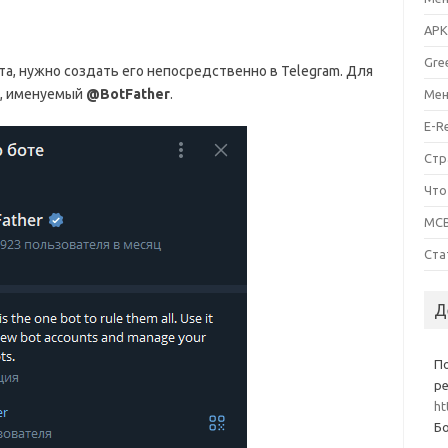
APK
Gre
ота, нужно создать его непосредственно в Telegram. Для
т, именуемый
@BotFather
.
Мен
E-R
Стр
Что
MCB
Ста
Д
П
ре
ht
Бо