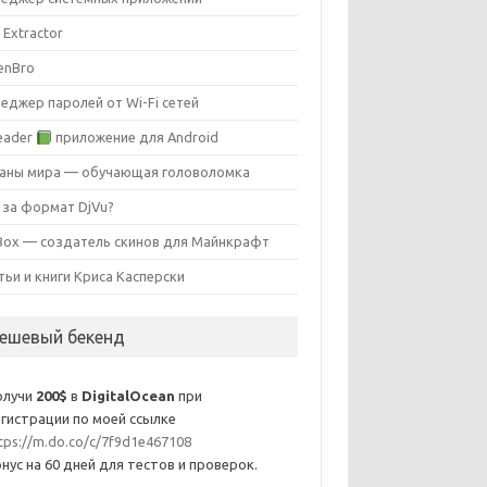
 Extractor
enBro
еджер паролей от Wi-Fi сетей
eader
приложение для Android
аны мира — обучающая головоломка
 за формат DjVu?
ox — создатель скинов для Майнкрафт
тьи и книги Криса Касперски
ешевый бекенд
олучи
200$
в
DigitalOcean
при
гистрации по моей ссылке
tps://m.do.co/c/7f9d1e467108
нус на 60 дней для тестов и проверок.