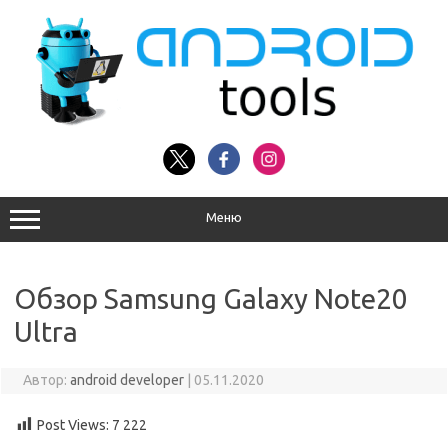
Перейти
к
содержимому
Меню
Обзор Samsung Galaxy Note20
Ultra
Автор:
android developer
|
05.11.2020
Post Views:
7 222