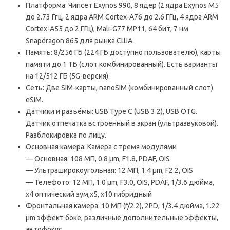
Платформа: Чипсет Exynos 990, 8 ядер (2 ядра Exynos M5
до 2.73 Ггц, 2 ядра ARM Cortex-A76 до 2.6 ГГц, 4 ядра ARM
Cortex-A55 до 2 ГГц), Mali-G77 MP11, 64 бит, 7 нм
Snapdragon 865 для рынка США.
Память: 8/256 ГБ (224 ГБ доступно пользователю), карты
памяти до 1 ТБ (слот комбинированный). Есть варианты
на 12/512 ГБ (5G-версия).
Сеть: Две SIM-карты, nanoSIM (комбинированный слот)
eSIM.
Датчики и разъёмы: USB Type C (USB 3.2), USB OTG.
Датчик отпечатка встроенный в экран (ультразвуковой).
Разблокировка по лицу.
Основная камера: Камера с тремя модулями
— Основная: 108 МП, 0.8 μm, F1.8, PDAF, OIS
— Ультраширокоугольная: 12 МП, 1.4 μm, F2.2, OIS
— Телефото: 12 МП, 1.0 μm, F3.0, OIS, PDAF, 1/3.6 дюйма,
х4 оптический зум,x5, х10 гибридный
Фронтальная камера: 10 МП (f/2.2), 2PD, 1/3.4 дюйма, 1.22
μm эффект боке, различные дополнительные эффекты,
автофокус.