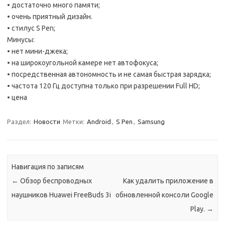
• достаточно много памяти;
• очень приятный дизайн.
• стилус S Pen;
Минусы:
• нет мини-джека;
• на широкоугольной камере нет автофокуса;
• посредственная автономность и не самая быстрая зарядка;
• частота 120 Гц доступна только при разрешении Full HD;
• цена
Раздел:
Новости
Метки:
Android
,
S Pen
,
Samsung
Навигация по записям
←
Обзор беспроводных
Как удалить приложение в
наушников Huawei FreeBuds 3i
обновленной консоли Google
Play.
→