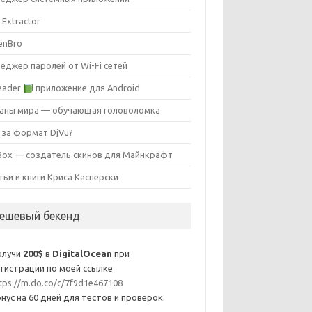
 Extractor
enBro
еджер паролей от Wi-Fi сетей
eader
приложение для Android
аны мира — обучающая головоломка
 за формат DjVu?
ox — создатель скинов для Майнкрафт
тьи и книги Криса Касперски
ешевый бекенд
олучи
200$
в
DigitalOcean
при
гистрации по моей ссылке
tps://m.do.co/c/7f9d1e467108
нус на 60 дней для тестов и проверок.