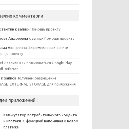
вежие комментарии
стантин
к записи
Помощь проекту
овь Андреевна
к записи
Помощь проекту
элма Аюшеевна Цыремпилова
к записи
ощь проекту
ei
к записи
Как пользоваться Google Play
all Referrer
x
к записи
Получаем разрешение
AGE_EXTERNAL_STORAGE для приложения
деи приложений :
Калькулятор потребительского кредита
и ипотеки. С функцией напоминая о новом
платеже.