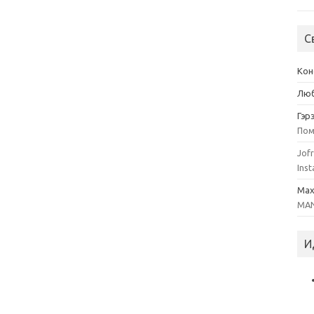
С
Кон
Люб
Гэр
Пом
Jofr
Inst
Ma
MAN
И