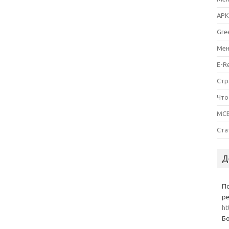
APK
Gre
Мен
E-R
Стр
Что
MCB
Ста
Д
П
ре
ht
Бо