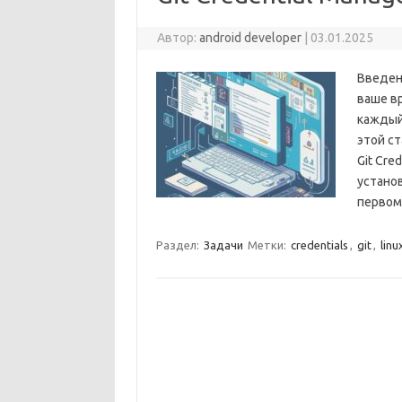
Автор:
android developer
|
03.01.2025
Введен
ваше в
каждый
этой с
Git Cre
установ
первом
Раздел:
Задачи
Метки:
credentials
,
git
,
linu