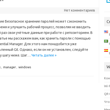
Нет комментариев
ие Безопасное хранение паролей может сэкономить
С
ремя и улучшить рабочий процесс, позволяя не вводить
 раз свои учётные данные при работе с репозиторием. В
татье мы расскажем вам, как хранить пароли с помощью
dential Manager. Для этого нам понадобится уже
ленный Git. Однако, если он не установлен, следуйте
у шагу ниже. Шаг…
Читать далее »
W
x
,
manager
,
windows
Кон
Wi-
QR 
Что
Мен