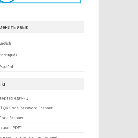
менить язык
English
Português
Español
iki
вертер единиц
Fi QR Code Password Scanner
Code Scanner
 такое PDF?
еджер системных приложений