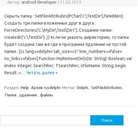
Автор:
android developer
|
11.02.2013
Скрыть папку : SetFileAttributes(PChar(‘c:\TestDir’),faHidden);
Создать три папки вложенных друг в друга :
ForceDirectories(‘C:\MyDir\Test\Dir1’); Создание папки :
createdir(‘c:\TestDir’); // если не указать директорию, то папка
будет создана там же где и программа Удаление не пустой
папки : [cc lang=»delphi» tab_size=»2″ line_numbers=»false»
no_links=»false»] Function MyRemoveDir(sDir: String): Boolean; var
iIndex: Integer; SearchRec: TSearchRec; sFileName: String; begin
Result :=…
Читать далее »
Раздел:
Help
Архив rusdelphi
Метки:
Delphi
,
SetFileAttributes
,
Папки
,
удаление
,
файлы
Найти: