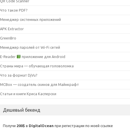
QR Code Scanner
Что такое PDF?
Менеджер системных приложений
APK Extractor
GreenBro
Менеджер паролей от Wi-Fi сетей
E-Reader
приложение для Android
Страны мира — обучающая головоломка
Что за формат DjVu?
MCBox — создатель скинов для Майнкрафт
Статьи и книги Криса Касперски
Дешевый бекенд
Получи
200$
в
DigitalOcean
при регистрации по моей ссылке