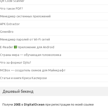
QR Code Scanner
Что такое PDF?
Менеджер системных приложений
APK Extractor
GreenBro
Менеджер паролей от Wi-Fi сетей
E-Reader
приложение для Android
Страны мира — обучающая головоломка
Что за формат DjVu?
MCBox — создатель скинов для Майнкрафт
Статьи и книги Криса Касперски
Дешевый бекенд
Получи
200$
в
DigitalOcean
при регистрации по моей ссылке