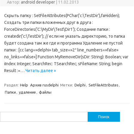
Автор:
android developer
|
11.02.2013
Скрыть папку : SetFileAttributes(PChar(‘c:\TestDir’),faHidden);
Создать три папки вложенных друг в друга :
ForceDirectories(‘C:\MyDir\Test\Dir1’); Создание папки :
createdir(‘c:\TestDir’); // если не указать директорию, то папка
будет создана там же где и программа Удаление не пустой
папки : [cc lang=»delphi» tab_size=»2″ line_numbers=»false»
no_links=»false»] Function MyRemoveDir(sDir: String): Boolean; var
iIndex: Integer; SearchRec: TSearchRec; sFileName: String; begin
Result :=…
Читать далее »
Раздел:
Help
Архив rusdelphi
Метки:
Delphi
,
SetFileAttributes
,
Папки
,
удаление
,
файлы
Найти: