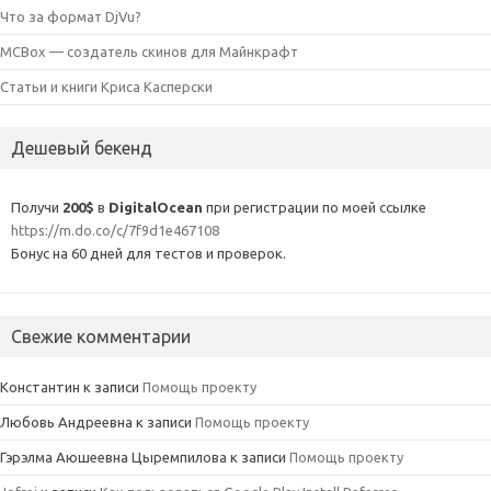
Что за формат DjVu?
MCBox — создатель скинов для Майнкрафт
Статьи и книги Криса Касперски
Дешевый бекенд
Получи
200$
в
DigitalOcean
при регистрации по моей ссылке
https://m.do.co/c/7f9d1e467108
Бонус на 60 дней для тестов и проверок.
Свежие комментарии
Константин
к записи
Помощь проекту
Любовь Андреевна
к записи
Помощь проекту
Гэрэлма Аюшеевна Цыремпилова
к записи
Помощь проекту