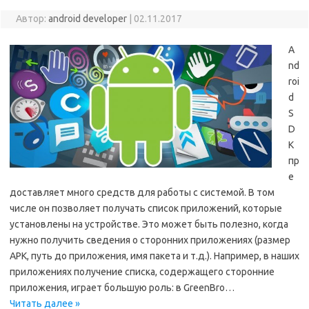
Автор:
android developer
|
02.11.2017
A
nd
roi
d
S
D
K
пр
е
доставляет много средств для работы с системой. В том
числе он позволяет получать список приложений, которые
установлены на устройстве. Это может быть полезно, когда
нужно получить сведения о сторонних приложениях (размер
APK, путь до приложения, имя пакета и т.д.). Например, в наших
приложениях получение списка, содержащего сторонние
приложения, играет большую роль: в GreenBro…
Читать далее »