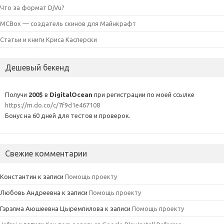
Что за формат DjVu?
MCBox — создатель скинов для Майнкрафт
Статьи и книги Криса Касперски
Дешевый бекенд
Получи
200$
в
DigitalOcean
при регистрации по моей ссылке
https://m.do.co/c/7f9d1e467108
Бонус на 60 дней для тестов и проверок.
Свежие комментарии
Константин
к записи
Помощь проекту
Любовь Андреевна
к записи
Помощь проекту
Гэрэлма Аюшеевна Цыремпилова
к записи
Помощь проекту