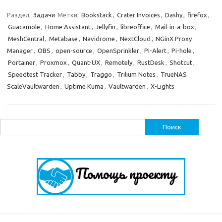
Раздел:
Задачи
Метки:
Bookstack
,
Crater Invoices
,
Dashy
,
firefox
,
Guacamole
,
Home Assistant
,
Jellyfin
,
libreoffice
,
Mail-in-a-box
,
MeshCentral
,
Metabase
,
Navidrome
,
NextCloud
,
NGinX Proxy
Manager
,
OBS
,
open-source
,
OpenSprinkler
,
Pi-Alert
,
Pi-hole
,
Portainer
,
Proxmox
,
Quant-UX
,
Remotely
,
RustDesk
,
Shotcut
,
Speedtest Tracker
,
Tabby
,
Traggo
,
Trilium Notes
,
TrueNAS
ScaleVaultwarden
,
Uptime Kuma
,
Vaultwarden
,
X-Lights
Найти: