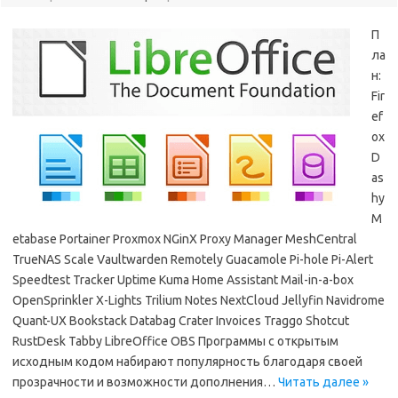
П
ла
н:
Fir
ef
ox
D
as
hy
M
etabase Portainer Proxmox NGinX Proxy Manager MeshCentral
TrueNAS Scale Vaultwarden Remotely Guacamole Pi-hole Pi-Alert
Speedtest Tracker Uptime Kuma Home Assistant Mail-in-a-box
OpenSprinkler X-Lights Trilium Notes NextCloud Jellyfin Navidrome
Quant-UX Bookstack Databag Crater Invoices Traggo Shotcut
RustDesk Tabby LibreOffice OBS Программы с открытым
исходным кодом набирают популярность благодаря своей
прозрачности и возможности дополнения…
Читать далее »