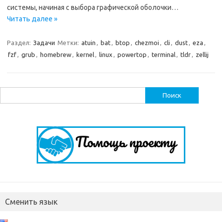
системы, начиная с выбора графической оболочки…
Читать далее »
Раздел:
Задачи
Метки:
atuin
,
bat
,
btop
,
chezmoi
,
cli
,
dust
,
eza
,
fzf
,
grub
,
homebrew
,
kernel
,
linux
,
powertop
,
terminal
,
tldr
,
zellij
Найти:
Сменить язык