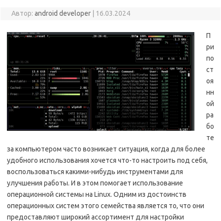
Автор:
android developer
|
16.03.2024
П
ри
по
ст
оя
нн
ой
ра
бо
те
за компьютером часто возникает ситуация, когда для более
удобного использования хочется что-то настроить под себя,
воспользоваться какими-нибудь инструментами для
улучшения работы. И в этом помогает использование
операционной системы на Linux. Одним из достоинств
операционных систем этого семейства является то, что они
предоставляют широкий ассортимент для настройки