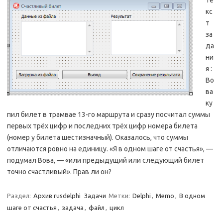
Те
кс
т
за
да
ни
я :
Во
ва
ку
пил билет в трамвае 13-го маршрута и сразу посчитал суммы
первых трёх цифр и последних трёх цифр номера билета
(номер у билета шестизначный). Оказалось, что суммы
отличаются ровно на единицу. «Я в одном шаге от счастья», —
подумал Вова, — «или предыдущий или следующий билет
точно счастливый». Прав ли он?
Раздел:
Архив rusdelphi
Задачи
Метки:
Delphi
,
Memo
,
В одном
шаге от счастья
,
задача
,
файл
,
цикл