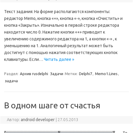
Текст задания: На форме располагаются компоненты:
редактор Memo, кнопка «+», кнопка «-», кнопка «Очистить» и
кнопка «Закрыть». Изначально в первой строке редактора
находится число 0. Нажатие кнопки «+» приводит к
увеличению содержимого редактора на 1, а кнопки «-» , к
уменьшению на 1. Аналогичный результат может быть
достигнут с помощью нажатия соответствующих кнопок
клавиатуры. Если…
Читать далее »
Раздел:
Архив rusdelphi
Задачи
Метки:
Delphi7
,
Memo1.Lines
,
задача
В одном шаге от счастья
Автор:
android developer
|
27.05.2013