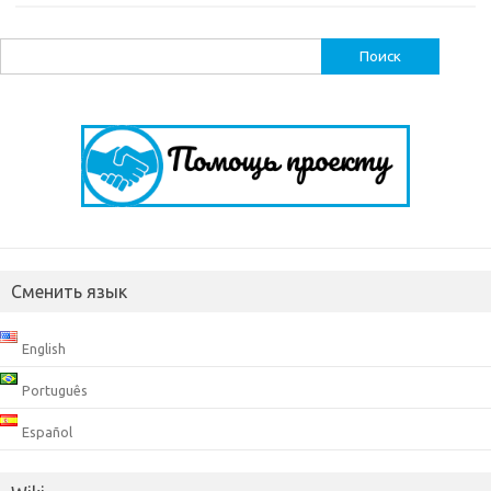
Найти:
Сменить язык
English
Português
Español