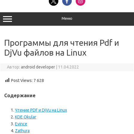
Меню
Программы для чтения Pdf и
DjVu файлов на Linux
Автор:
android developer
|
11.04.2022
Post Views:
7 628
Содержание
Чтение PDF и DjVu на Linux
KDE Okular
Evince
Zathura