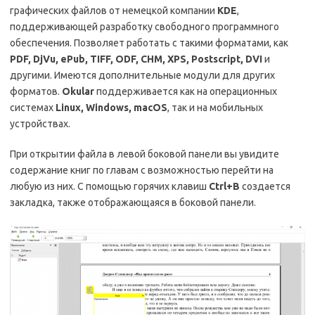
графических файлов от немецкой компании
KDE
,
поддерживающей разработку свободного программного
обеспечения. Позволяет работать с такими форматами, как
PDF
,
DjVu
,
ePub
,
TIFF
,
ODF
,
CHM
,
XPS
,
Postscript
,
DVI
и
другими. Имеются дополнительные модули для других
форматов.
Okular
поддерживается как на операционных
системах
Linux, Windows, macOS
, так и на мобильных
устройствах.
При открытии файла в левой боковой панели вы увидите
содержание книг по главам с возможностью перейти на
любую из них. С помощью горячих клавиш
Ctrl
+
B
создается
закладка, также отображающаяся в боковой панели.