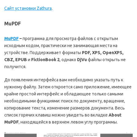
Сайт установки Zathura
.
MuPDF
MuPDF
–
программа для просмотра файлов с открытым
исходным кодом, практически не занимающая места на
устройстве. Поддерживает форматы
PDF
,
XPS
,
OpenXPS
,
CBZ
,
EPUB
и
FictionBook
2
, однако
DjVu
файлы открыть не
получится.
До появления интерфейса вам необходимо указать путь к
нужному файлу. Затем откроется само приложение, имеющее
крайне простой интерфейс и обладающее только самыми
необходимыми функциями: поиск по документу, вращение,
копирование текста, изменение размеров документа. Весь
список горячих клавиш можно увидеть во вкладке
About
MuPDF
, находящейся в верхнем левом углу программы.