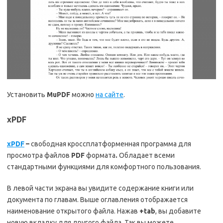
Установить
MuPDF
можно
на сайте
.
xPDF
xPDF
–
свободная кроссплатформенная программа для
просмотра файлов
PDF
формата
.
Обладает всеми
стандартными функциями для комфортного пользования.
В левой части экрана вы увидите содержание книги или
документа по главам. Выше оглавления отображается
наименование открытого файла. Нажав
+
tab
, вы добавите
новую вкладку для другого файла. Так вы можете