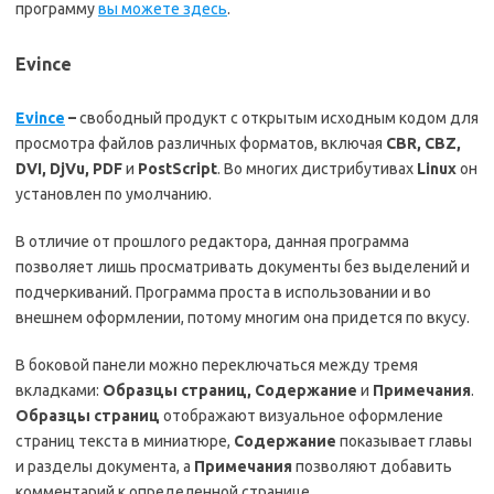
программу
вы можете здесь
.
Evince
Evince
–
свободный продукт с открытым исходным кодом для
просмотра файлов различных форматов, включая
CBR
,
CBZ
,
DVI,
DjVu
, PDF
и
PostScript
. Во многих дистрибутивах
Linux
он
установлен по умолчанию.
В отличие от прошлого редактора, данная программа
позволяет лишь просматривать документы без выделений и
подчеркиваний. Программа проста в использовании и во
внешнем оформлении, потому многим она придется по вкусу.
В боковой панели можно переключаться между тремя
вкладками:
Образцы страниц, Содержание
и
Примечания
.
Образцы страниц
отображают визуальное оформление
страниц текста в миниатюре,
Содержание
показывает главы
и разделы документа, а
Примечания
позволяют добавить
комментарий к определенной странице.