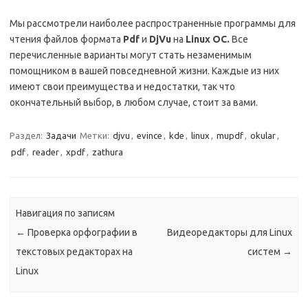
Мы рассмотрели наиболее распространенные программы для
чтения файлов формата
Pdf
и
DjVu
на
Linux
OC
.
Все
перечисленные варианты могут стать незаменимым
помощником в вашей повседневной жизни. Каждые из них
имеют свои преимущества и недостатки, так что
окончательный выбор, в любом случае, стоит за вами.
Раздел:
Задачи
Метки:
djvu
,
evince
,
kde
,
linux
,
mupdf
,
okular
,
pdf
,
reader
,
xpdf
,
zathura
Навигация по записям
←
Проверка орфографии в
Видеоредакторы для Linux
текстовых редакторах на
систем
→
Linux