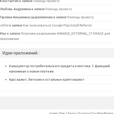
Константин
к записи
Помощь проекту
Любовь Андреевна
к записи
Помощь проекту
Гэрэлма Аюшеевна Цыремпилова
к записи
Помощь проекту
Jofrei
к записи
Как пользоваться Google Play Install Referrer
Max
к записи
Получаем разрешение MANAGE_EXTERNAL_STORAGE для
приложения
Идеи приложений :
Калькулятор потребительского кредита и ипотеки. С функцией
напоминая о новом платеже.
Курс валют, биткоин и остальных криптовалют
Iconic One
Theme | Powered by
Wordpress