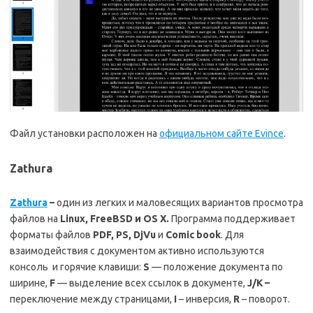
Файл установки расположен на
официальном сайте Evince
.
Zathura
Zathura
–
один из легких и маловесящих вариантов просмотра
файлов на
Linux
,
FreeBSD
и
OS
X
.
Программа поддерживает
форматы файлов
PDF, PS, DjVu
и
Comic
book
. Для
взаимодействия с документом активно используются
консоль и горячие клавиши:
S
— положение документа по
ширине,
F
— выделение всех ссылок в документе,
J
/
K
–
переключение между страницами,
I
– инверсия,
R
– поворот.