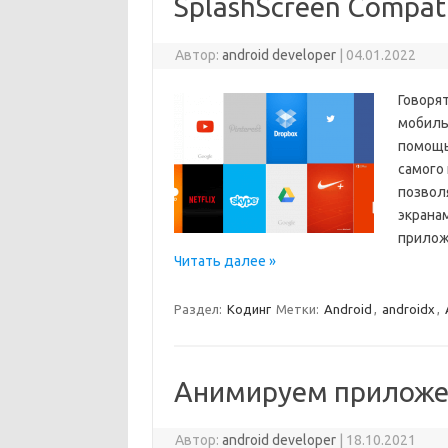
SplashScreen Compat
Автор:
android developer
|
04.01.2022
Говоря
мобиль
помощью
самого 
позволя
экранам
прилож
Читать далее »
Раздел:
Кодинг
Метки:
Android
,
androidx
,
Анимируем приложен
Автор:
android developer
|
18.10.2021