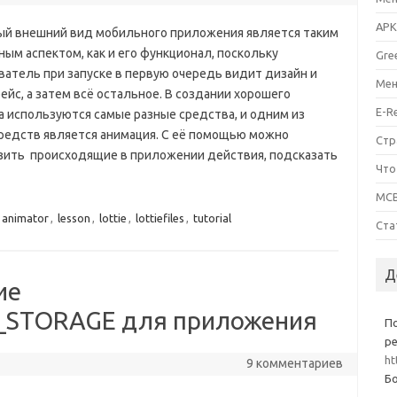
APK
ый внешний вид мобильного приложения является таким
ым аспектом, как и его функционал, поскольку
Gre
ватель при запуске в первую очередь видит дизайн и
Мен
йс, а затем всё остальное. В создании хорошего
E-R
а используются самые разные средства, и одним из
средств является анимация. С её помощью можно
Стр
зить происходящие в приложении действия, подсказать
Что
MCB
animator
,
lesson
,
lottie
,
lottiefiles
,
tutorial
Ста
Д
ие
STORAGE для приложения
П
ре
ht
9 комментариев
Бо