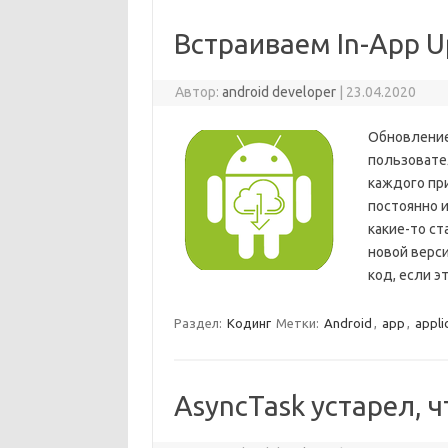
Встраиваем In-App U
Автор:
android developer
|
23.04.2020
Обновление
пользовате
каждого при
постоянно и
какие-то ст
новой верси
код, если э
Раздел:
Кодинг
Метки:
Android
,
app
,
appli
AsyncTask устарел, ч