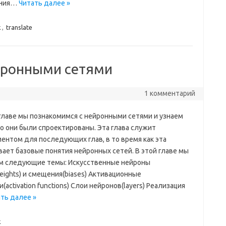
чения…
Читать далее »
k
,
translate
йронными сетями
1 комментарий
 главе мы познакомимся с нейронными сетями и узнаем
го они были спроектированы. Эта глава служит
ентом для последующих глав, в то время как эта
вает базовые понятия нейронных сетей. В этой главе мы
м следующие темы: Искусственные нейроны
ights) и смещения(biases) Активационные
(activation functions) Слои нейронов(layers) Реализация
ть далее »
k