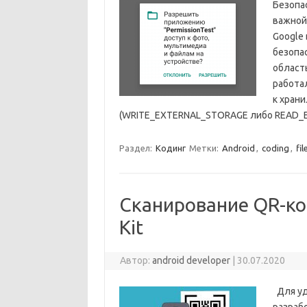
Безопа
важной 
Google 
безопа
область
работа
к хран
(WRITE_EXTERNAL_STORAGE либо READ_E
Раздел:
Кодинг
Метки:
Android
,
coding
,
fi
Сканирование QR-ко
Kit
Автор:
android developer
|
30.07.2020
Для уд