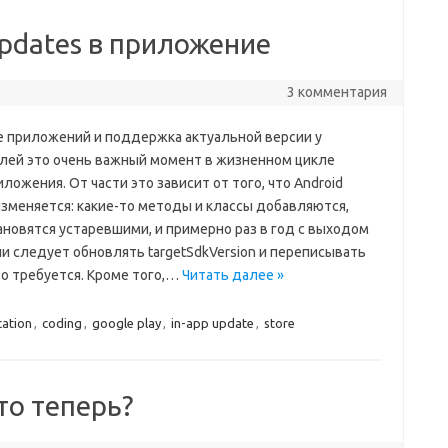
pdates в приложение
3 комментария
 приложений и поддержка актуальной версии у
лей это очень важный момент в жизненном цикле
ложения. От части это зависит от того, что Android
зменяется: какие-то методы и классы добавляются,
ановятся устаревшими, и примерно раз в год с выходом
и следует обновлять targetSdkVersion и переписывать
то требуется. Кроме того,…
Читать далее »
cation
,
coding
,
google play
,
in-app update
,
store
то теперь?