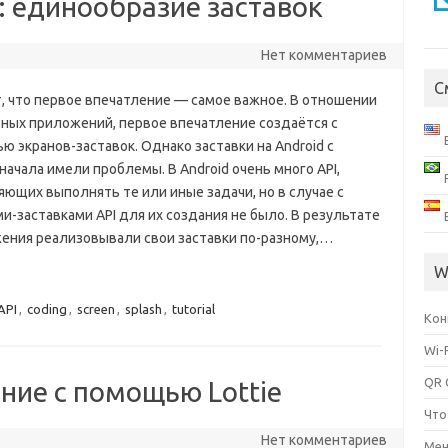
: единообразие заставок
Нет комментариев
С
т, что первое впечатление — самое важное. В отношении
ных приложений, первое впечатление создаётся с
 экранов-заставок. Однако заставки на Android с
начала имели проблемы. В Android очень много API,
ющих выполнять те или иные задачи, но в случае с
и-заставками API для их создания не было. В результате
ения реализовывали свои заставки по-разному,…
W
API
,
coding
,
screen
,
splash
,
tutorial
Кон
Wi-
QR 
ие с помощью Lottie
Что
Нет комментариев
Мен