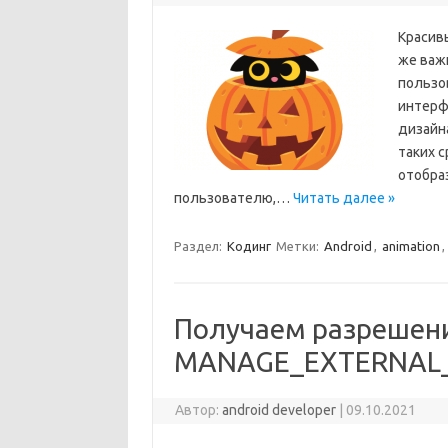
Красив
же важн
пользо
интерфе
дизайн
таких 
отобра
пользователю,…
Читать далее »
Раздел:
Кодинг
Метки:
Android
,
animation
,
Получаем разрешен
MANAGE_EXTERNAL_
Автор:
android developer
|
09.10.2021