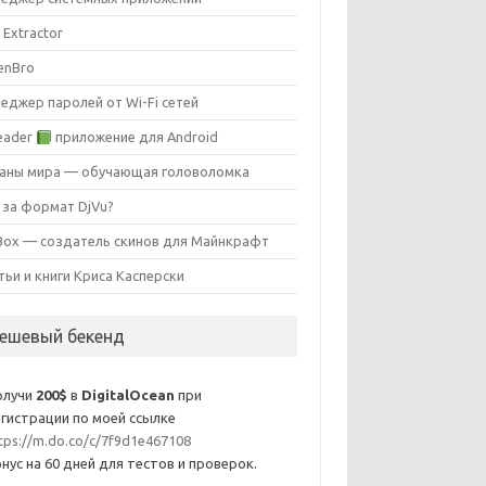
 Extractor
enBro
еджер паролей от Wi-Fi сетей
eader
приложение для Android
аны мира — обучающая головоломка
 за формат DjVu?
ox — создатель скинов для Майнкрафт
тьи и книги Криса Касперски
ешевый бекенд
олучи
200$
в
DigitalOcean
при
гистрации по моей ссылке
tps://m.do.co/c/7f9d1e467108
нус на 60 дней для тестов и проверок.