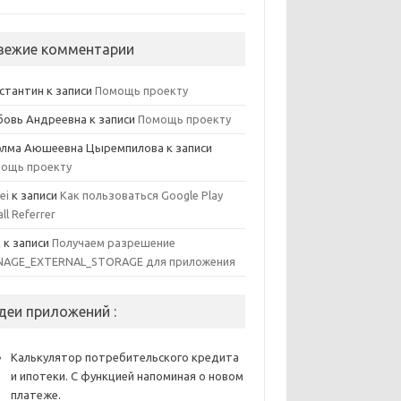
вежие комментарии
стантин
к записи
Помощь проекту
овь Андреевна
к записи
Помощь проекту
элма Аюшеевна Цыремпилова
к записи
ощь проекту
ei
к записи
Как пользоваться Google Play
all Referrer
x
к записи
Получаем разрешение
AGE_EXTERNAL_STORAGE для приложения
деи приложений :
Калькулятор потребительского кредита
и ипотеки. С функцией напоминая о новом
платеже.