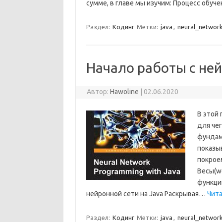
сумме, в главе мы изучим: Процесс обу
Раздел:
Кодинг
Метки:
java
,
neural_networ
Начало работы с не
Автор:
Hawoline
|
02.06.2020
В этой
для че
фундам
показы
покрое
Весы(we
функции
нейронной сети на Java Раскрывая…
Чита
Раздел:
Кодинг
Метки:
java
,
neural_networ