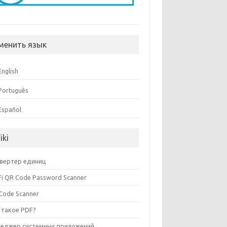
менить язык
English
Português
Español
iki
вертер единиц
Fi QR Code Password Scanner
Code Scanner
 такое PDF?
еджер системных приложений