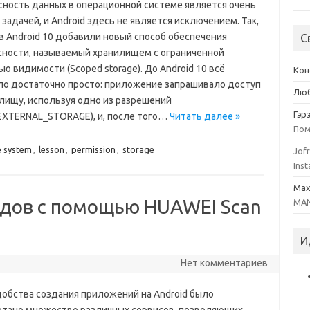
сность данных в операционной системе является очень
задачей, и Android здесь не является исключением. Так,
в Android 10 добавили новый способ обеспечения
С
сности, называемый хранилищем с ограниченной
ю видимости (Scoped storage). До Android 10 всё
Кон
ло достаточно просто: приложение запрашивало доступ
Люб
илищу, используя одно из разрешений
Гэр
XTERNAL_STORAGE), и, после того…
Читать далее »
Пом
le system
,
lesson
,
permission
,
storage
Jofr
Inst
Ma
дов с помощью HUAWEI Scan
MAN
И
Нет комментариев
обства создания приложений на Android было