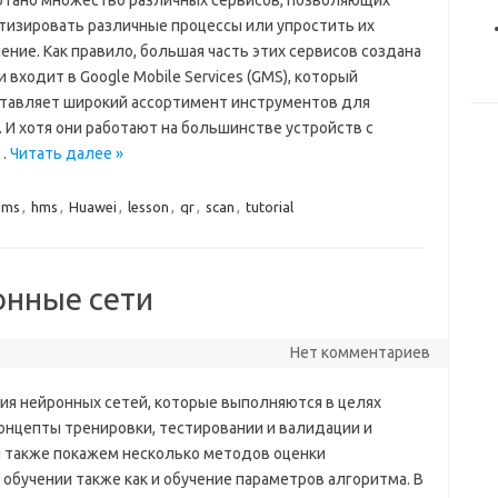
отано множество различных сервисов, позволяющих
тизировать различные процессы или упростить их
ние. Как правило, большая часть этих сервисов создана
и входит в Google Mobile Services (GMS), который
тавляет широкий ассортимент инструментов для
 И хотя они работают на большинстве устройств с
й…
Читать далее »
gms
,
hms
,
Huawei
,
lesson
,
qr
,
scan
,
tutorial
онные сети
Нет комментариев
ния нейронных сетей, которые выполняются в целях
онцепты тренировки, тестировании и валидации и
Мы также покажем несколько методов оценки
обучении также как и обучение параметров алгоритма. В