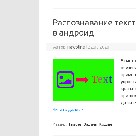
Распознавание текст
в андроид
Автор:
Hawoline
|
22.05.2020
В наст
обучени
примене
упрости
кратко
прилож
дальне
Читать далее »
Раздел:
Images
Задачи
Кодинг